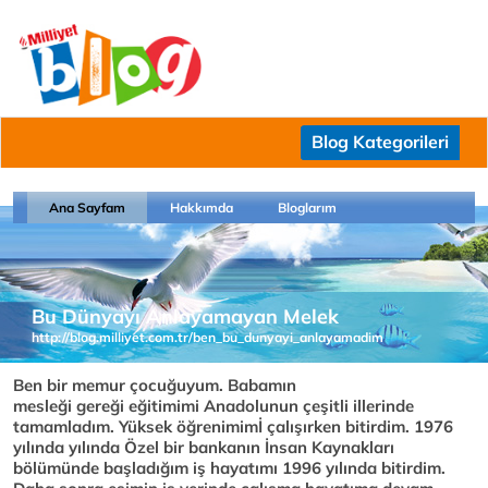
Blog Kategorileri
Ana Sayfam
Hakkımda
Bloglarım
Bu Dünyayı Anlayamayan Melek
http://blog.milliyet.com.tr/ben_bu_dunyayi_anlayamadim
Ben bir memur çocuğuyum. Babamın
mesleği gereği eğitimimi Anadolunun çeşitli illerinde
tamamladım. Yüksek öğrenimimİ çalışırken bitirdim. 1976
yılında yılında Özel bir bankanın İnsan Kaynakları
bölümünde başladığım iş hayatımı 1996 yılında bitirdim.