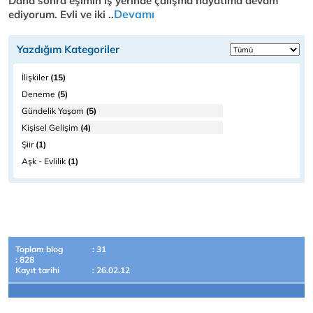
Daha sonra eşimin iş yerinde çalışma hayatıma devam
Devamı
ediyorum. Evli ve iki ..
Yazdığım Kategoriler
İlişkiler
(15)
Deneme
(5)
Gündelik Yaşam
(5)
Kişisel Gelişim
(4)
Şiir
(1)
Aşk - Evlilik
(1)
Toplam blog
: 31
: 828
Kayıt tarihi
: 26.02.12