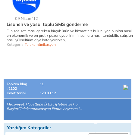
09 Nisan '12
Lisanslı ve yasal toplu SMS gönderme
Elinizde satılması gereken birçok ürün ve hizmetiniz bulunuyor; bunları nasıl
en ekonomik ve en pratik pazarlayabilirim, insanlara nasıl tanıtabilir, satışları
nasıl yükseltirim diye kafa yorarken,..
Kategori :
Telekomünikasyon
Toplam blog
: 1
: 2102
Kayıt tarihi
: 28.03.12
Mezuniyet: Hacettepe İ.İ.B.F. İşletme Sektör:
Bilişim/ Telekomunikasyon Firma: Asyacan İ...
Yazdığım Kategoriler