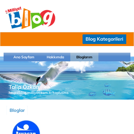
Blog Kategorileri
Ana Sayfam
Hakkımda
Bloglarım
Talip Özkan
http://blog.milliyet.com.tr/toplusms
Bloglar