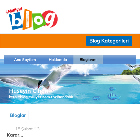
Blog Kategorileri
Ana Sayfam
Hakkımda
Bloglarım
Hüseyin Cihan
http://blog.milliyet.com.tr/cihandabir
Bloglar
15 Şubat '13
Karar...