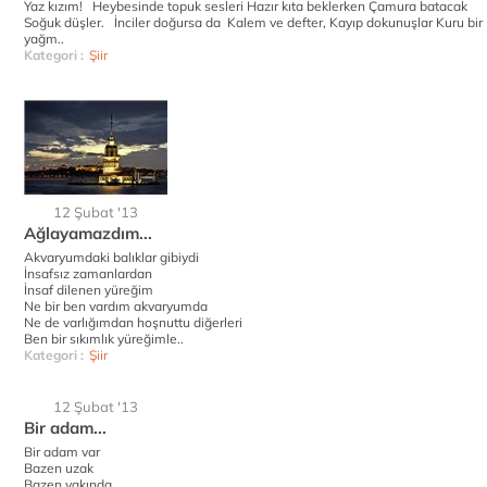
Yaz kızım! Heybesinde topuk sesleri Hazır kıta beklerken Çamura batacak
Soğuk düşler. İnciler doğursa da Kalem ve defter, Kayıp dokunuşlar Kuru bir
yağm..
Kategori :
Şiir
12 Şubat '13
Ağlayamazdım...
Akvaryumdaki balıklar gibiydi
İnsafsız zamanlardan
İnsaf dilenen yüreğim
Ne bir ben vardım akvaryumda
Ne de varlığımdan hoşnuttu diğerleri
Ben bir sıkımlık yüreğimle..
Kategori :
Şiir
12 Şubat '13
Bir adam...
Bir adam var
Bazen uzak
Bazen yakında