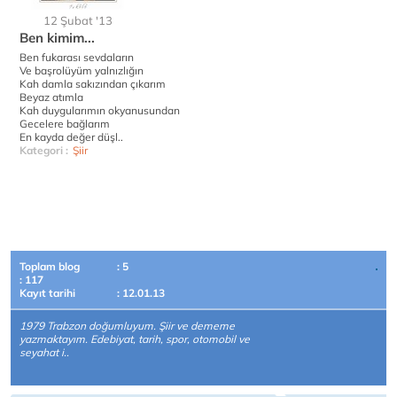
12 Şubat '13
Ben kimim...
Ben fukarası sevdaların
Ve başrolüyüm yalnızlığın
Kah damla sakızından çıkarım
Beyaz atımla
Kah duygularımın okyanusundan
Gecelere bağlarım
En kayda değer düşl..
Kategori :
Şiir
Toplam blog
: 5
: 117
Kayıt tarihi
: 12.01.13
1979 Trabzon doğumluyum. Şiir ve dememe
yazmaktayım. Edebiyat, tarih, spor, otomobil ve
seyahat i..