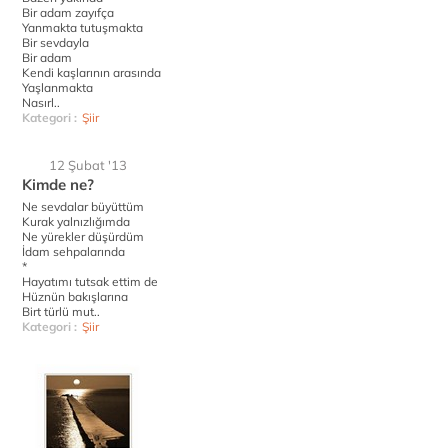
Bir adam zayıfça
Yanmakta tutuşmakta
Bir sevdayla
Bir adam
Kendi kaşlarının arasında
Yaşlanmakta
Nasırl..
Kategori :
Şiir
12 Şubat '13
Kimde ne?
Ne sevdalar büyüttüm
Kurak yalnızlığımda
Ne yürekler düşürdüm
İdam sehpalarında
*
Hayatımı tutsak ettim de
Hüznün bakışlarına
Birt türlü mut..
Kategori :
Şiir