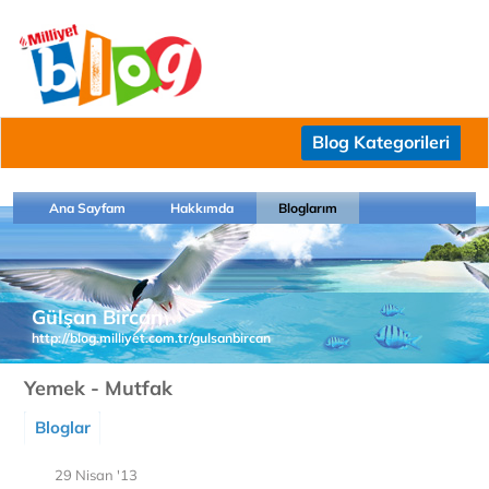
Blog Kategorileri
Ana Sayfam
Hakkımda
Bloglarım
Gülşan Bircan
http://blog.milliyet.com.tr/gulsanbircan
Yemek - Mutfak
Bloglar
29 Nisan '13