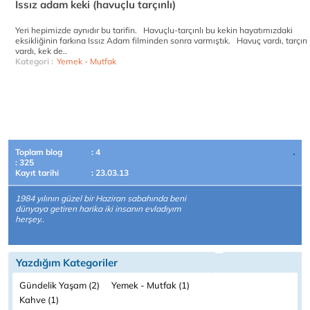
Issız adam keki (havuçlu tarçınlı)
Yeri hepimizde aynıdır bu tarifin. Havuçlu-tarçınlı bu kekin hayatımızdaki
eksikliğinin farkına Issız Adam filminden sonra varmıştık. Havuç vardı, tarçın
vardı, kek de..
Kategori :
Yemek - Mutfak
Toplam blog
: 4
: 325
Kayıt tarihi
: 23.03.13
1984 yılının güzel bir Haziran sabahında beni
dünyaya getiren harika iki insanın evladıyım
herşey..
Yazdığım Kategoriler
Gündelik Yaşam (2)
Yemek - Mutfak (1)
Kahve (1)