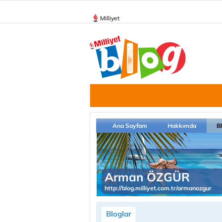
Milliyet
Ana Sayfam
Hakkımda
B
Arman ÖZGÜR
http://blog.milliyet.com.tr/armanozgur
Bloglar