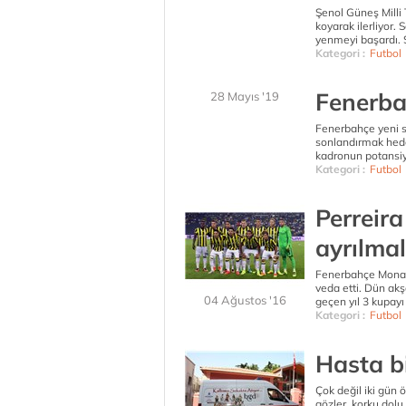
Şenol Güneş Milli 
koyarak ilerliyor.
yenmeyi başardı. Ş
Kategori :
Futbol
Fenerba
28 Mayıs '19
Fenerbahçe yeni 
sonlandırmak hede
kadronun potansiye
Kategori :
Futbol
Perreira
ayrılmal
Fenerbahçe Monac
veda etti. Dün a
04 Ağustos '16
geçen yıl 3 kupay
Kategori :
Futbol
Hasta b
Çok değil iki gün ö
gözler, korku dolu