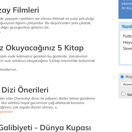
ekonom
zay Filmleri
bir kiş.
e yaşayan canlıların var olması ihtimali ve uzay yolculuğu
unuzun ilgisini çekiyordur. Bu düşünceden yola çıkarak,
Yazd
 diğer gezegenlere götüren bir..
a
Futbo
Hayv
z Okuyacağınız 5 Kitap
Sine
ebiyle evde kalmamız gereken bu günlerde, zamanımızı
için size soluksuz okuyacağınız 5 kitap önerisinde bulunmak
natta'nın ..
Blo
Dizi Önerileri
Sad
ler olan Chernobyl dizisi ile yabancı diziler tekrar gündeme
 dizi sektörü hayal gücümüze çağ atlatacak konuma
ğmen, çok sayıda dizinin olması, v..
gramları
Galibiyeti - Dünya Kupası