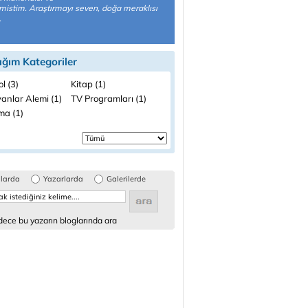
istim. Araştırmayı seven, doğa meraklısı
.
ığım Kategoriler
l (3)
Kitap (1)
anlar Alemi (1)
TV Programları (1)
ma (1)
glarda
Yazarlarda
Galerilerde
ece bu yazarın bloglarında ara