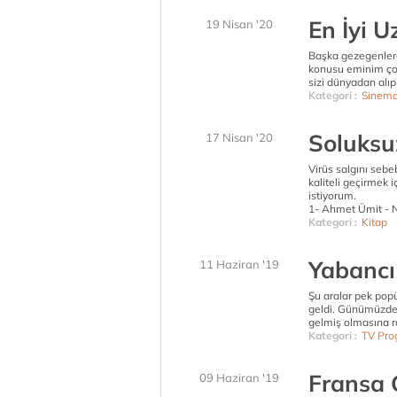
En İyi U
19 Nisan '20
Başka gezegenlerd
konusu eminim çoğ
sizi dünyadan alıp
Kategori :
Sinem
Soluksu
17 Nisan '20
Virüs salgını seb
kaliteli geçirmek 
istiyorum.
1- Ahmet Ümit - Ni
Kategori :
Kitap
Yabancı 
11 Haziran '19
Şu aralar pek popü
geldi. Günümüzde
gelmiş olmasına ra
Kategori :
TV Pro
Fransa 
09 Haziran '19