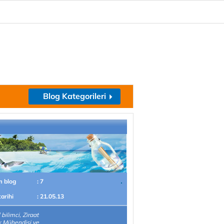
Blog Kategorileri
m blog
: 7
tarihi
: 21.05.13
bilimci, Ziraat
 Mühendisi ve