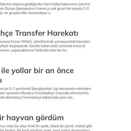
Takımın başına geldiğinden beri futbol takımımız üzerine
 Son Dünya Şampiyonu Fransa’yı çok güzel bir oyunla 2-0
u an grupta lider durumdayız v..
hçe Transfer Harekatı
sezona Ersun YANAL yönetiminde şampiyonluk hasretini
fiyle başlayacak. Geride kalan kötü sezonda mevcut
linin, yapacaklarının farkında olan bir ho..
 ile yollar bir an önce
ı
o'ya 3-1 yenilerek Şampiyonlar Ligi arenasına erkenden
kşam oynanan Monaco-Fenerbahçe maçında elenmemiz,
ı da alamamış Fenerbahçe takımında yeni sez..
ir hayvan gördüm
nce oldu bu olay. Kırık bir ayak, ürkek bir yürek, melek gibi
 bir beden. Bir kedi gördüm; evet, evet yanlış duymadınız,