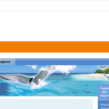
loglarım
Topla
: 462
Kayıt 
Sosyal 
Yüksek