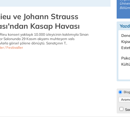
Üniver
Bölümü
ieu ve Johann Strauss
ası'ndan Kasap Havası
Yazd
Rieu konseri yaklaşık 10.000 izleyicinin katılımıyla Sinan
Dene
or Salonunda 29 Kasım akşamı muhteşem vals
Kişis
vlarla görsel şölene dönüştü. Sanatçının T..
ler / Festivaller
Estet
Psiko
Kültü
Blo
Sad