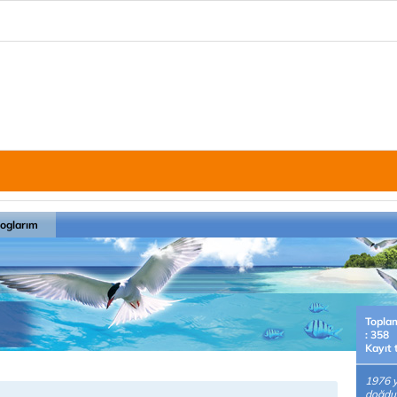
loglarım
Topla
: 358
Kayıt 
1976 y
doğdu.