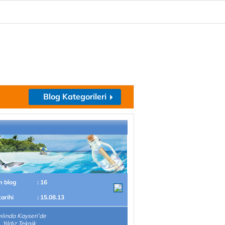
Blog Kategorileri
m blog
: 16
tarihi
: 15.08.13
ılında Kayseri’de
 Yıldız Teknik