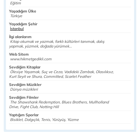
Eğitim
Yaşadığım Ülke
Türkiye
Yaşadığım Şehir
İstanbul
İlgi alanlarım
Kitap okumak ve yazmak, farklı kültürleri tanımak, dalış
yapmak, yüzmek, doğada yürümek...
Web Sitem
www.hikmetgedikli.com
Sevdiğim Kitaplar
Ölesiye Yaşamak, Suç ve Ceza, Vadideki Zambak, Olasılıksız,
Kurt Seyit ve Shura, Committed, Scarlet Feather
Sevdiğim Müzikler
Dünya müzikleri
Sevdiğim Filmler
The Shawshank Redemption, Blues Brothers, Mullholland
Drive, Fight Club, Notting Hill
Yaptığım Sporlar
Bisiklet, Dalgıçlık, Tenis, Yürüyüş, Yüzme