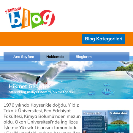
Blog Kategorileri
Ana Sayfam
Hakkımda
Bloglarım
Hikmet Gedikli
http://blog.milliyet.com.tr/hikmetgedikli
1976 yılında Kayseri’de doğdu. Yıldız
Teknik Üniversitesi, Fen Edebiyat
Fakültesi, Kimya Bölümü‘nden mezun
oldu. Okan Üniversitesi’nde İngilizce
İşletme Yüksek Lisansını tamamladı.