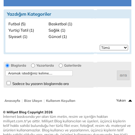
Yazdığım Kategoriler
Futbol (5)
Basketbol (1)
Yurtiçi Tatil (1)
Sağlık (1)
Siyaset (1)
Güncel (1)
Bloglarda
Yazarlarda
Galerilerde
Sadece bu yazarın bloglarında ara
|
|
Yukarı
Anasayfa
Bize Ulaşın
Kullanım Koşulları
© Milliyet Blog Copyright 2026
İnternet baskısında yer alan tüm metin, resim ve içeriğin hakları
milliyet.com.tr'ye aittir. Milliyet Blog kullanıcıları ve üyeleri, üçüncü kişilerin
telif hakkı sahibi bulunduğu her türlü fikri eser, fotoğraf, resim vb. materyal ve
ürünleri kullanamazlar. Blog kullanıcı ve yazarlarının, üçüncü kişilerin telif
hakkı sahibi olduğu yazı, resim vb. ürünleri kullanması durumunda, her türlü