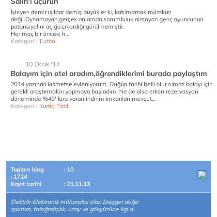
Salih'i uçurun
İşleyen demir ışıldar demiş büyükler ki, katılmamak mümkün
değil.Oynamayan,gerçek anlamda sorumluluk almayan genç oyuncunun
potansiyelini açığa çıkardığı görülmemiştir.
Her maç bir önceki h..
Kategori :
Futbol
10 Ocak '14
Balayım için otel aradım,öğrendiklerimi burada paylaştım
2014 yazında kısmetse evleniyorum. Düğün tarihi belli olur olmaz balayı için
gerekli araştırmaları yapmaya başladım. Ne de olsa erken rezervasyon
döneminde %40' lara varan indirim imkanları mevcut,..
Kategori :
Yurtiçi Tatil
Toplam blog
: 10
: 1724
Kayıt tarihi
: 21.11.13
Elektrik-Elektronik mühendisi olan blogger doğa
sporları, fotoğrafçılık, uzay ve gökyüzüne ilgi d..