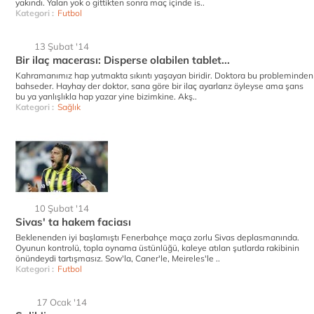
yakındı. Yalan yok o gittikten sonra maç içinde is..
Kategori :
Futbol
13 Şubat '14
Bir ilaç macerası: Disperse olabilen tablet...
Kahramanımız hap yutmakta sıkıntı yaşayan biridir. Doktora bu probleminden
bahseder. Hayhay der doktor, sana göre bir ilaç ayarlarız öyleyse ama şans
bu ya yanlışlıkla hap yazar yine bizimkine. Akş..
Kategori :
Sağlık
10 Şubat '14
Sivas' ta hakem faciası
Beklenenden iyi başlamıştı Fenerbahçe maça zorlu Sivas deplasmanında.
Oyunun kontrolü, topla oynama üstünlüğü, kaleye atılan şutlarda rakibinin
önündeydi tartışmasız. Sow'la, Caner'le, Meireles'le ..
Kategori :
Futbol
17 Ocak '14