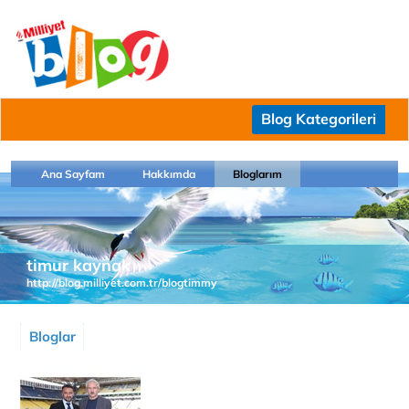
Blog Kategorileri
Ana Sayfam
Hakkımda
Bloglarım
timur kaynak
http://blog.milliyet.com.tr/blogtimmy
Bloglar