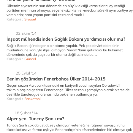
Ülkemiz siyasetinin son dönemde en büyük eksiği karasızların; oy verdiği
partiden memnun olmayıp, seçeneksizlikten el-mecbur sürekli aynı partiye oy
verenlerin; hata yapan partisini cezalandırmak i..
Kategori :
Siyaset
02 Ekim '14
İnşaat mühendisinden Sağlık Bakanı yardımcısı olur mu?
Sağlık Bakanlığı'nda garip bir atama yapıldı. Pek çok devlet dairesinin
müdürlüğüne konuyla ilgisi olmayan "imam"ların getirildiği bu hükümet
döneminde çok da şaşırtıcı bir atama değil aslında bu. ..
Kategori :
Güncel
25 Eylül '14
Benim gözümden Fenerbahçe Ülker 2014-2015
Geçen sezon Avrupa kıtasındaki en kariyerli coach sayılan Obradovic'i
takımın başına getiren Fenerbahçe Ülker sezonu şampiyon olarak bitirse de
özellikle Euroleague arenasında beklenen patlamayı ya..
Kategori :
Basketbol
18 Şubat '14
Alper yeni Tuncay Şanlı mı?
Tuncay Şanlı çok da üst düzey olmayan yeteneğine rağmen savaşçı ruhu,
skora katkısı ve forma aşkıyla Fenerbahçe’nin efsanelerinden biri olmaya çok