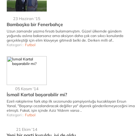
23 Haziran '15
Bambaşka bir Fenerbahçe
Uzun zamandır yazma fırsatı bulamamıştım. Güzel ülkemde gündem
yoğundu aslına bakarsanız ama aksiyon daha çok can sıkıcı konularda
gerçekleştiği için elim klavyeye gitmedi belki de. Derken milli af..
Kategori :
Futbol
05 Kasım '14
İsmail Kartal başarabilir mi?
Ezeli rakiplerine fark atıp ilk sezonunda şampiyonluğu kucaklayan Ersun
Yanal, "Başarıyı cezalandıracak değiller ya" diyerek gönderilemeyeceğini ima
etmişti. Fakat, işin içinde Aziz Yıldırım varsa ..
Kategori :
Futbol
21 Ekim '14
Yeni bir parti kuruldu, iyi de oldu.