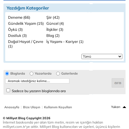
Yazdığım Kategoriler
Deneme (66)
Şiir (42)
Gündelik Yaşam (15)
Güncel (4)
Öykü (3)
İlişkiler (3)
Dostluk (3)
Blog (2)
Doğal Hayat / Çevre
İş Yaşamı - Kariyer (1)
(1)
Bloglarda
Yazarlarda
Galerilerde
Sadece bu yazarın bloglarında ara
|
|
Yukarı
Anasayfa
Bize Ulaşın
Kullanım Koşulları
© Milliyet Blog Copyright 2026
İnternet baskısında yer alan tüm metin, resim ve içeriğin hakları
milliyet.com.tr'ye aittir. Milliyet Blog kullanıcıları ve üyeleri, üçüncü kişilerin