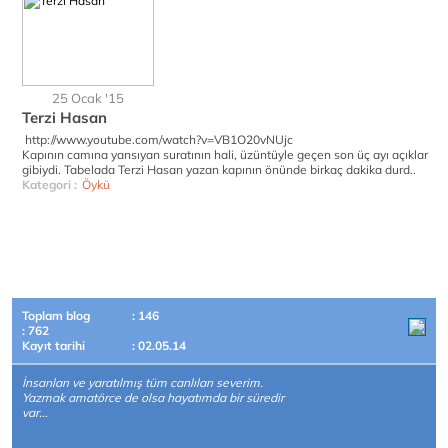
25 Ocak '15
Terzi Hasan
http://www.youtube.com/watch?v=VB1O20vNUjc
Kapının camına yansıyan suratının hali, üzüntüyle geçen son üç ayı açıklar
gibiydi. Tabelada Terzi Hasan yazan kapının önünde birkaç dakika durd..
Kategori :
Öykü
Toplam blog
: 146
: 762
Kayıt tarihi
: 02.05.14
İnsanları ve yaratılmış tüm canlıları severim.
Yazmak amatörce de olsa hayatımda bir süredir
var...