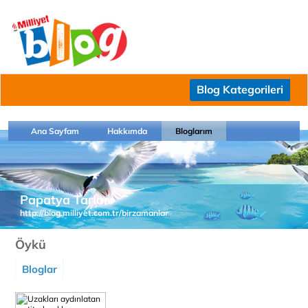
Blog Kategorileri
Ana Sayfam
Hakkımda
Bloglarım
Papatya Tarlası
http://blog.milliyet.com.tr/birzamanlar
Öykü
Bloglar