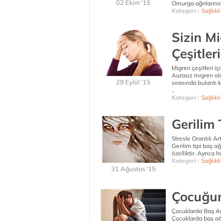
02 Ekim '15
Omurga ağrılarının 
Kategori :
Sağlıkl
Sizin M
Çeşitler
Migren çeşitleri iç
Aurasız migren olar
29 Eylül '15
sırasında bulantı 
..
Kategori :
Sağlıkl
Gerilim 
Stresle Orantılı Ar
Gerilim tipi baş ağ
özelliktir. Ayrıca
Kategori :
Sağlıkl
31 Ağustos '15
Çocuğun
Çocuklarda Baş Ağ
Çocuklarda baş ağ