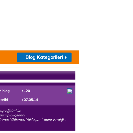
Blog Kategorileri
m blog
: 120
tarihi
: 07.05.14
tıp eğitimi ile
tif tıp bilgilerini
tirerek “Gökmen Yaklaşımı” adını verdiği ..