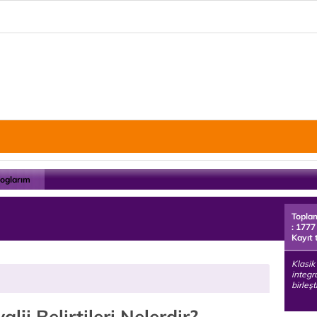
loglarım
Topla
: 1777
Kayıt 
Klasik 
integra
birleş
alji Belirtileri Nelerdir?