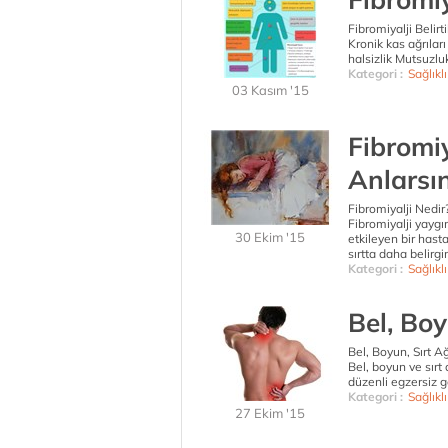
Fibromiyalji Belirti
Kronik kas ağrıları
halsizlik Mutsuzlu
Kategori :
Sağlıkl
03 Kasım '15
Fibromi
Anlarsın
Fibromiyalji Nedir
Fibromiyalji yaygı
30 Ekim '15
etkileyen bir hast
sırtta daha belirgin
Kategori :
Sağlıkl
Bel, Boy
Bel, Boyun, Sırt Ağ
Bel, boyun ve sırt
düzenli egzersiz ge
Kategori :
Sağlıkl
27 Ekim '15