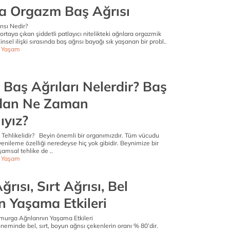
a Orgazm Baş Ağrısı
ısı Nedir?
rtaya çıkan şiddetli patlayıcı nitelikteki ağrılara orgazmik
insel ilişki sırasında baş ağrısı bayağı sık yaşanan bir probl..
ı Yaşam
i Baş Ağrıları Nelerdir? Baş
ndan Ne Zaman
ıyız?
 Tehlikelidir? Beyin önemli bir organımızdır. Tüm vücudu
 yenileme özelliği neredeyse hiç yok gibidir. Beynimize bir
amsal tehlike de ..
ı Yaşam
rısı, Sırt Ağrısı, Bel
n Yaşama Etkileri
murga Ağrılarının Yaşama Etkileri
öneminde bel, sırt, boyun ağrısı çekenlerin oranı % 80’dir.