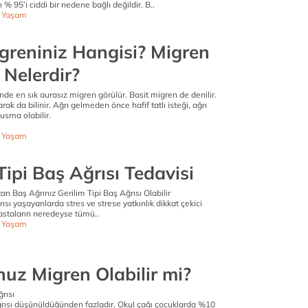
% 95’i ciddi bir nedene bağlı değildir. B..
ı Yaşam
igreniniz Hangisi? Migren
i Nelerdir?
inde en sık aurasız migren görülür. Basit migren de denilir.
ak da bilinir. Ağrı gelmeden önce hafif tatlı isteği, ağrı
kusma olabilir.
ı Yaşam
Tipi Baş Ağrısı Tedavisi
tan Baş Ağrınız Gerilim Tipi Baş Ağrısı Olabilir
rısı yaşayanlarda stres ve strese yatkınlık dikkat çekici
 hastaların neredeyse tümü..
ı Yaşam
uz Migren Olabilir mi?
rısı
rısı düşünüldüğünden fazladır. Okul çağı çocuklarda %10