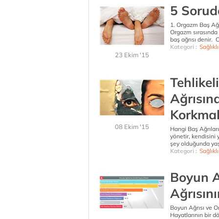
5 Sorud
1. Orgazm Baş Ağr
Orgazm sırasında o
baş ağrısı denir. C
Kategori :
Sağlıkl
23 Ekim '15
Tehlikel
Ağrısı
Korkmal
08 Ekim '15
Hangi Baş Ağrıları
yönetir, kendisini
şey olduğunda yaş
Kategori :
Sağlıkl
Boyun Ağ
Ağrısını
Boyun Ağrısı ve O
Hayatlarının bir d