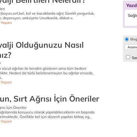
Yazd
leri
 (boyun,sırt,bel, kol ve bacaklarda ağrı) Sürekli yorgunluk,
Sağl
k, depresyon, anksiyete Unutkanlık, dikkat v..
ı Yaşam
Blo
yalji Olduğunuzu Nasıl
ız?
Sad
?
n vücut ağrıları ile kendini gösteren ama tüm bedeni
alıktır. Nedeni bir türlü belirlenemeyen bu ağrılar ensede,
..
ı Yaşam
un, Sırt Ağrısı İçin Öneriler
rısı İçin Öneriler
 ağrılarında koruyucu olarak yapılabileceklerin en başında
lmektedir. Özellikle bel için düzenli yapılan birkaç eg..
ı Yaşam