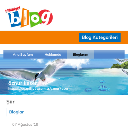
Blog Kategorileri
Ana Sayfam
Hakkımda
Bloglarım
öznur keser
http://blog.milliyet.com.tr/oznurkeser
Şiir
Bloglar
07 Ağustos '19