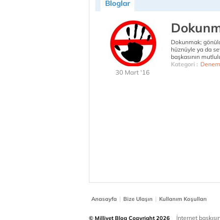
Bloglar
Dokun
Dokunmak; gönülde
hüznüyle ya da se
başkasının mutlul
Kategori :
Denem
30 Mart '16
|
|
Anasayfa
Bize Ulaşın
Kullanım Koşulları
İnternet baskısınd
© Milliyet Blog Copyright 2026