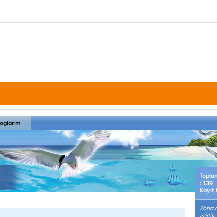
loglarım
Topla
: 139
Kayıt 
Zorla 
eğitile