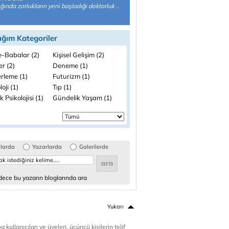
ığında zorlukların yeni başladığı doktorluk ..
ığım Kategoriler
-Babalar (2)
Kişisel Gelişim (2)
ler (2)
Deneme (1)
rleme (1)
Futurizm (1)
loji (1)
Tıp (1)
 Psikolojisi (1)
Gündelik Yaşam (1)
glarda
Yazarlarda
Galerilerde
ece bu yazarın bloglarında ara
Yukarı
 kullanıcıları ve üyeleri, üçüncü kişilerin telif