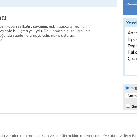
sanıld
ma
Yazd
n kopan şefkatin, sevginin, aşkın başka bir gönlün
vgisiyle buluşma yoluydu. Dokunmanın güzelliğini, bir
Anne
uğunda saadeti aramaya çalışmak oluşturuy..
İlişki
e
Değe
Psiko
Çocuk
Blo
Sad
a yer alan tüm metin, resim ve içeriğin hakları milliyet.com.tr'ye aittir. Milliyet Blog