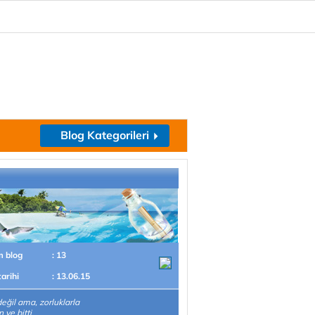
Blog Kategorileri
m blog
: 13
tarihi
: 13.06.15
değil ama, zorluklarla
n ve bitti