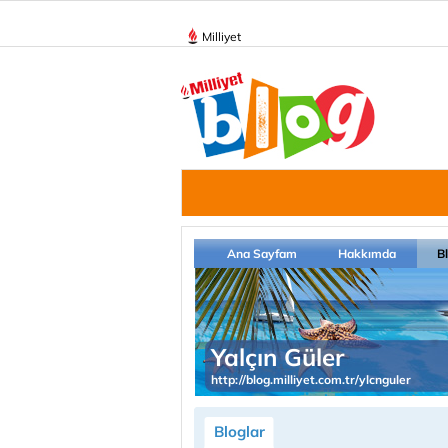
Milliyet
Ana Sayfam
Hakkımda
B
Yalçın Güler
http://blog.milliyet.com.tr/ylcnguler
Bloglar