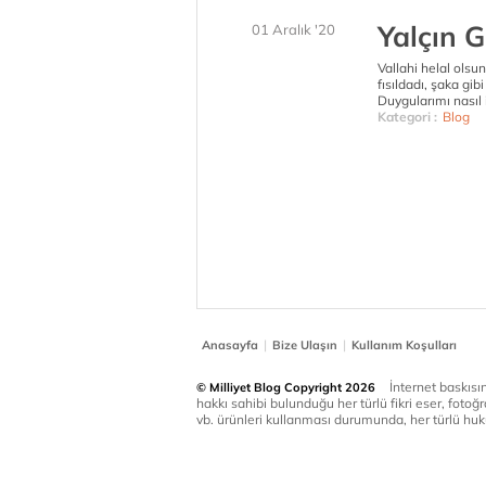
Yalçın 
01 Aralık '20
Vallahi helal ols
fısıldadı, şaka gi
Duygularımı nasıl 
Kategori :
Blog
|
|
Anasayfa
Bize Ulaşın
Kullanım Koşulları
İnternet baskısınd
© Milliyet Blog Copyright 2026
hakkı sahibi bulunduğu her türlü fikri eser, fotoğr
vb. ürünleri kullanması durumunda, her türlü huku