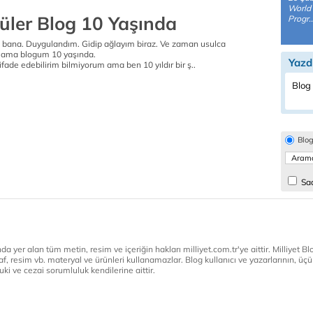
World 
Güler Blog 10 Yaşında
Progr..
un bana. Duygulandım. Gidip ağlayım biraz. Ve zaman usulca
bi ama blogum 10 yaşında.
Yazd
ifade edebilirim bilmiyorum ama ben 10 yıldır bir ş..
Blog 
Blo
Sad
a yer alan tüm metin, resim ve içeriğin hakları milliyet.com.tr'ye aittir. Milliyet Blog
af, resim vb. materyal ve ürünleri kullanamazlar. Blog kullanıcı ve yazarlarının, üçün
ki ve cezai sorumluluk kendilerine aittir.