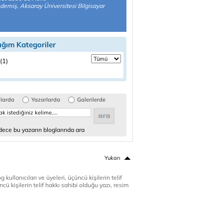
demiş, Aksaray Üniversitesi Bilgisayar
ığım Kategoriler
(1)
glarda
Yazarlarda
Galerilerde
ece bu yazarın bloglarında ara
Yukarı
 kullanıcıları ve üyeleri, üçüncü kişilerin telif
cü kişilerin telif hakkı sahibi olduğu yazı, resim