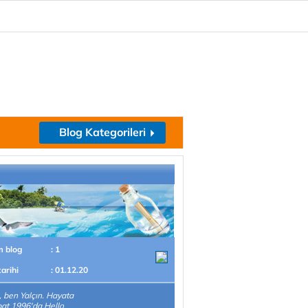
Blog Kategorileri
m blog
: 1
tarihi
: 01.12.20
 ben Yalçın. Hayata
at 1996'da Hello