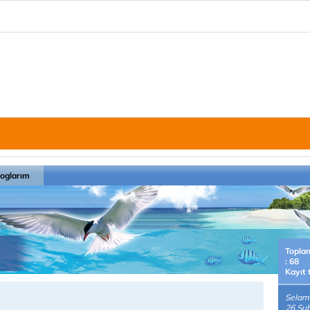
loglarım
Topla
: 68
Kayıt 
Selam,
26 Şub