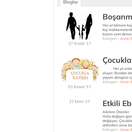
Bloglar
Boşanma
Her yıl bilmem ka
kişi mahkemelerde
kişinin evet demes
Kategori :
Anne-B
27 Aralık '17
Çocukla 
Her yıl onbinler
oluyor. Bundan dah
yaşam döngüsü içi
Kategori :
Anne-B
01 Kasım '17
Etkili 
27 Ekim '17
Ailelere Öneriler
Hızla değişen gün
değişiyor. Çocukla
arttırırken anne ba
Kategori :
Anne-B