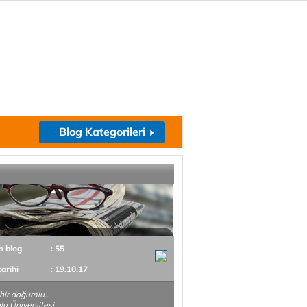
Blog Kategorileri
m blog
: 55
tarihi
: 19.10.17
hir doğumlu..
u Üniversitesi