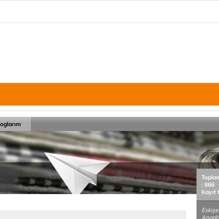
loglarım
Topla
: 866
Kayıt 
Eskişe
Anadol