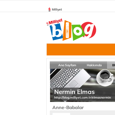
Milliyet
Ana Sayfam
Hakkımda
B
Nermin Elmas
http://blog.milliyet.com.tr/elmasnermin
Anne-Babalar