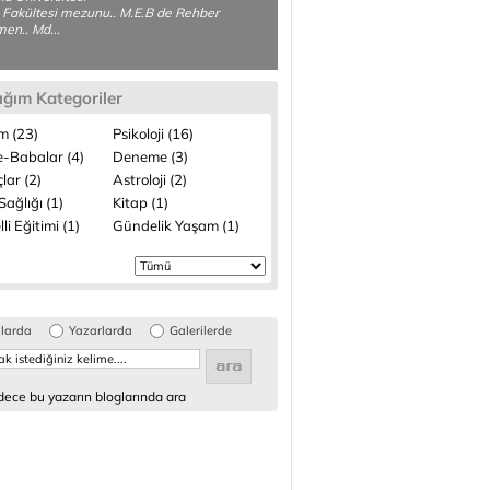
 Fakültesi mezunu.. M.E.B de Rehber
en.. Md...
ığım Kategoriler
m (23)
Psikoloji (16)
-Babalar (4)
Deneme (3)
lar (2)
Astroloji (2)
ağlığı (1)
Kitap (1)
li Eğitimi (1)
Gündelik Yaşam (1)
glarda
Yazarlarda
Galerilerde
ece bu yazarın bloglarında ara