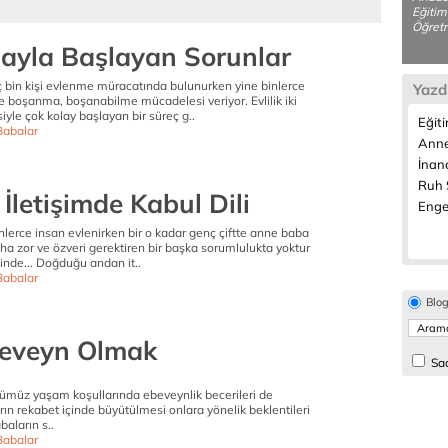
Eğitim
Öğretm
yla Başlayan Sorunlar
ç bin kişi evlenme müracatında bulunurken yine binlerce
Yazd
 boşanma, boşanabilme mücadelesi veriyor. Evlilik iki
iyle çok kolay başlayan bir süreç g..
Eğiti
abalar
Anne
İnanç
Ruh S
İletişimde Kabul Dili
Engel
ce insan evlenirken bir o kadar genç çiftte anne baba
a zor ve özveri gerektiren bir başka sorumlulukta yoktur
nde... Doğduğu andan it..
abalar
Blo
Ebeveyn Olmak
Sad
ümüz yaşam koşullarında ebeveynlik becerileri de
rın rekabet içinde büyütülmesi onlara yönelik beklentileri
baların s..
abalar