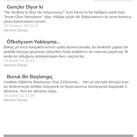
Gençler Diyor ki
“Ne Verdiniz ki Bize Ne İstiyorsunuz” Aziz Nesin’in bir hikâyesi vardı hani
“İnsan Olun Yavrularım” diye. Hikâye şöyle idi: Baba karınca ile anne karınca,
yavru karıncalarını çevrel..
23 Temmuz '19 22:27
Nermin Elmas
Öfkeliysem Yaklaşma…
Birkaç yıl önce kavşakta kırmızı ışıkta durma anında, bir bisikletli çapraz bir
şekilde karşıya geçmeye çalışırken hızla arabamın ön camına çarpmıştı. Bi
anda ne olduğunu anlayamayan ben, saçma bir..
18 Aralık '20 10:22
Nermin Elmas
Buruk Bir Başlangıç
Uzaktan Eğitimle Başlıyoruz Yine 2.Döneme… Her yıl ara tatil dönüşü kısa
bir dinlenmeyle birlikte özleyerek ve heyecanımızı tazeleyerek başlardık 2.
döneme...Yeni bir döneme başlı..
15 Şubat '21 11:09
Nermin Elmas