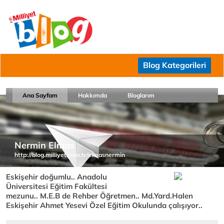
Blog Kategorileri
Ana Sayfam
Hakkımda
Bloglarım
Nermin Elmas
http://blog.milliyet.com.tr/elmasnermin
Eskişehir doğumlu.. Anadolu
Üniversitesi Eğitim Fakültesi
mezunu.. M.E.B de Rehber Öğretmen.. Md.Yard.Halen
Eskişehir Ahmet Yesevi Özel Eğitim Okulunda çalışıyor..