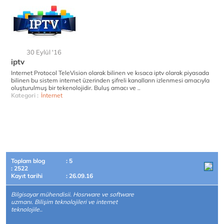
30 Eylül '16
iptv
Internet Protocol TeleVision olarak bilinen ve kısaca iptv olarak piyasada
bilinen bu sistem internet üzerinden şifreli kanalların izlenmesi amacıyla
oluşturulmuş bir tekenolojidir. Buluş amacı ve ..
Kategori :
İnternet
Toplam blog
: 5
: 2522
Kayıt tarihi
: 26.09.16
Bilgisayar mühendisii. Hosrware ve software
uzmanı. Bilişim teknolojileri ve internet
teknolojile..