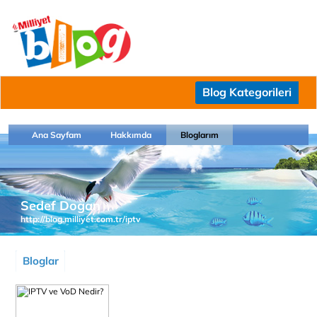
Blog Kategorileri
Ana Sayfam
Hakkımda
Bloglarım
Sedef Dogan
http://blog.milliyet.com.tr/iptv
Bloglar