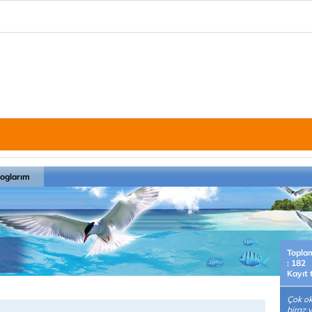
loglarım
Topla
: 182
Kayıt 
Çok o
biraz y