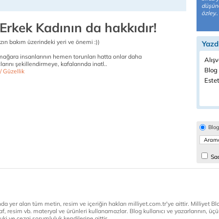
düşün
özley..
Erkek Kadının da hakkıdır!
ızın bakım üzerindeki yeri ve önemi :))
Yazd
ağara insanlarının hemen torunları hatta onlar daha
Alışv
rını şekillendirmeye, kafalarında inatl..
Blog 
/ Güzellik
Estet
Blo
Sad
a yer alan tüm metin, resim ve içeriğin hakları milliyet.com.tr'ye aittir. Milliyet Blog
af, resim vb. materyal ve ürünleri kullanamazlar. Blog kullanıcı ve yazarlarının, üçün
ki ve cezai sorumluluk kendilerine aittir.