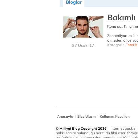
Bloglar
Bakımlı 
Konu adı: Kıllarım
Zannediyorum ki m
ölmeden önce saçla
Kategori :
Estetik 
27 Ocak '17
|
|
Anasayfa
Bize Ulaşın
Kullanım Koşulları
İnternet baskısınd
© Milliyet Blog Copyright 2026
hakkı sahibi bulunduğu her türlü fikri eser, fotoğr
vb. ürünleri kullanması durumunda, her türlü huku