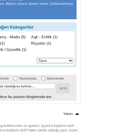
en. Bazen söven, bazen öven. Gülümsemeyi
ığım Kategoriler
eriş - Moda (5)
Aşk - Evlilik (1)
(1)
Rüyalar (1)
ik / Güzellik (1)
glarda
Yazarlarda
Galerilerde
ece bu yazarın bloglarında ara
Yukarı
 kullanıcıları ve üyeleri, üçüncü kişilerin telif
cü kişilerin telif hakkı sahibi olduğu yazı, resim