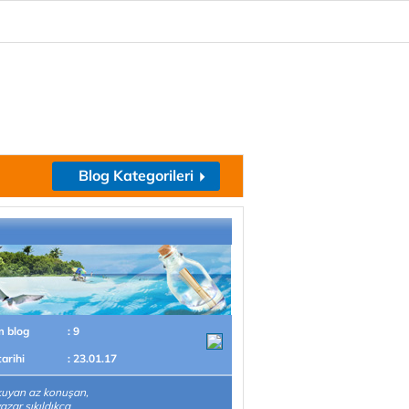
Blog Kategorileri
m blog
: 9
tarihi
: 23.01.17
kuyan az konuşan,
azar sıkıldıkça