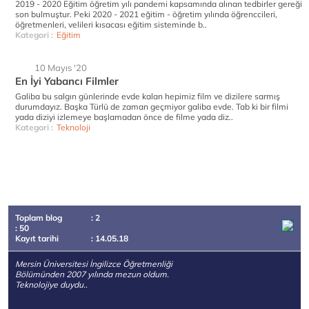
2019 - 2020 Eğitim öğretim yılı pandemi kapsamında alınan tedbirler gereği
son bulmuştur. Peki 2020 - 2021 eğitim - öğretim yılında öğrenccileri,
öğretmenleri, velileri kısacası eğitim sisteminde b..
Kategori :
Eğitim
10 Mayıs '20
En İyi Yabancı Filmler
Galiba bu salgın günlerinde evde kalan hepimiz film ve dizilere sarmış
durumdayız. Başka Türlü de zaman geçmiyor galiba evde. Tab ki bir filmi
yada diziyi izlemeye başlamadan önce de filme yada diz..
Kategori :
Teknoloji
Toplam blog
: 2
: 50
Kayıt tarihi
: 14.05.18
Mersin Üniversitesi İngilizce Öğretmenliği
Bölümünden 2007 yılında mezun oldum.
Teknolojiye duydu..