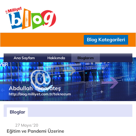
Blog Kategorileri
Ana Sayfam
Hakkımda
Bloglarım
Abdullah Yanarateş
http://blog.milliyet.com.tr/teknozum
Bloglar
27 Mayıs '20
Eğitim ve Pandemi Üzerine