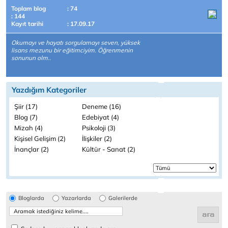
Toplam blog
: 74
: 144
Kayıt tarihi
: 17.09.17
Okumayı ve hayatı sorgulamayı seven, yüksek
lisans mezunu bir eğitimciyim. Öğrenmenin
sonunun olm..
Yazdığım Kategoriler
Şiir (17)
Deneme (16)
Blog (7)
Edebiyat (4)
Mizah (4)
Psikoloji (3)
Kişisel Gelişim (2)
İlişkiler (2)
İnançlar (2)
Kültür - Sanat (2)
Bloglarda
Yazarlarda
Galerilerde