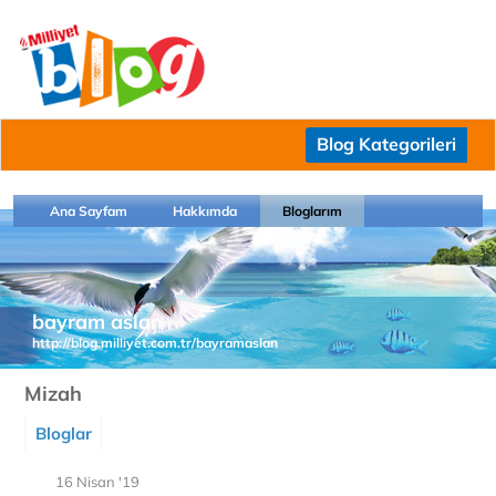
Blog Kategorileri
Ana Sayfam
Hakkımda
Bloglarım
bayram aslan
http://blog.milliyet.com.tr/bayramaslan
Mizah
Bloglar
16 Nisan '19