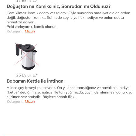
17 Ekim '17
Doğuştan mı Komiksiniz, Sonradan mı Oldunuz?
Cem Yılmaz, komik adam vessalam...Öyle sonradan ameliyatla olanlardan
değil, doğuştan komik... Sahnede seyirciye hükmediyor ve onları adeta
hipnotize ediyor...
Peki zorlayarak, komik olunur..
Kategori :
Mizah
25 Eylül '17
Babamın Kettle ile İmtihanı
Ailece çay içmeyi çok severiz. On yıl önce tanıştığımız ve havalı olsun diye
"kettle" dediğimiz su ısıtıcısı ile tanıştığımızda, çayın demlenmesi daha kısa
sürünce sevinmiştik...Böylece sabah ilk k..
Kategori :
Mizah