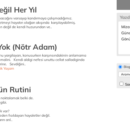
eğil Her Yıl
Yazd
ayacağını varsayıp kandırmaya çalışmadığımız.
etmeyi hayatın olağan akışında karşılayabilmiş.
Miza
için değil de kendi huzurundan ve..
Günd
Gönül
Yok (Nötr Adam)
onu yargilayan, konusurken karşınsındakinin anlamama
alini. Kendi aldigi nefesi unuttu cellat salladiginda
rine. Sevdiğini..
Blo
ik Yaşam
Sad
ün Rutini
ni noktalamak belki de.
gibi.
k var?
eden fısıldayan hayaletler değil.
rın anl..