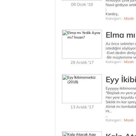
Anlatıyor çelik ja
08 Ocak '18
Nasıl girdiyse art
;
Kardeş..
Kategori :
Mizah
Elma mı
Az önce sekreter 
istediğini söylüyor
-Evet dedim dinli
-Bir müşterisine v
Kategori :
Mizah
28 Aralık '17
Eyy İkib
Eyyyyyy ikibinons
*Başladı mı yeni yıl
Her yere koyuldu 
Sıkıldı mı kar sprey
Alındı mı tombala
13 Aralık '17
Hı…
..
Kategori :
Mizah