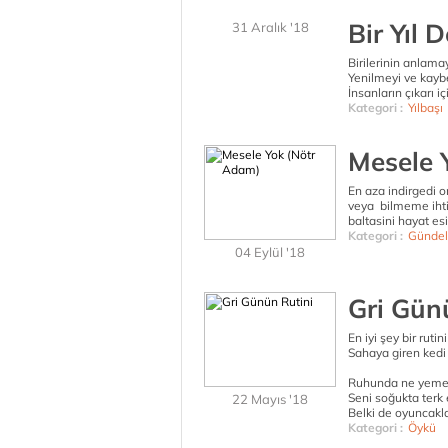
Bir Yıl D
31 Aralık '18
Birilerinin anlam
Yenilmeyi ve kayb
İnsanların çıkarı 
Kategori :
Yılbaşı
Mesele 
En aza indirgedi 
veya bilmeme ihtim
baltasini hayat esi
Kategori :
Gündel
04 Eylül '18
Gri Gün
En iyi şey bir ruti
Sahaya giren kedi 
Ruhunda ne yeme
Seni soğukta terk 
22 Mayıs '18
Belki de oyuncakla
Kategori :
Öykü