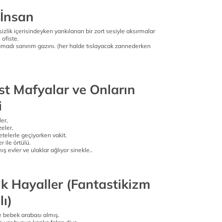
 İnsan
izlik içerisindeyken yankılanan bir zort sesiyle aksırmalar
 ofiste.
amadı sanırım gazını. (her halde tıslayacak zannederken
st Mafyalar ve Onların
i
ler,
eler,
telerle geçiyorken vakit.
 ile örtülü.
 evler ve ulaklar ağlıyor sinekle..
ik Hayaller (Fantastikizm
ı)
e bebek arabası almış.