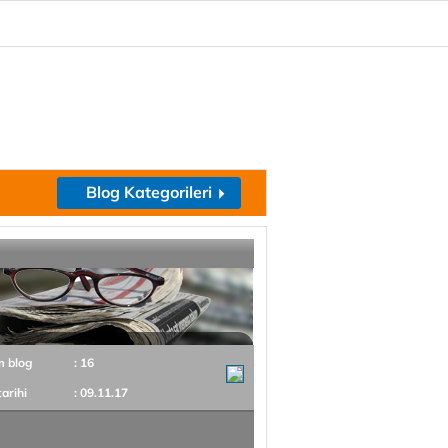
Blog Kategorileri
m blog
: 16
tarihi
: 09.11.17