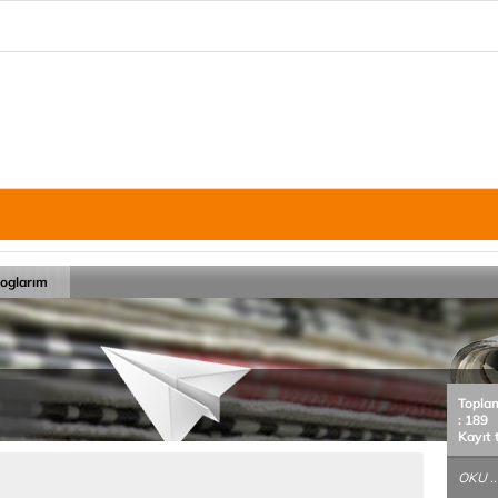
loglarım
Topla
: 189
Kayıt 
OKU ..