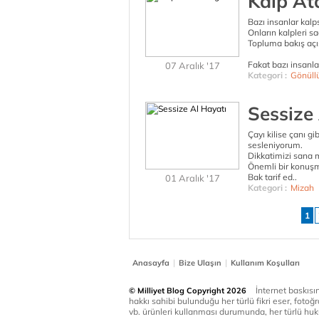
Kalp At
Bazı insanlar kalp
Onların kalpleri s
Topluma bakış açıs
Fakat bazı insanlar 
07 Aralık '17
Kategori :
Gönüll
Sessize
Çayı kilise çanı gi
sesleniyorum.
Dikkatimizi sana 
Önemli bir konuş
Bak tarif ed..
01 Aralık '17
Kategori :
Mizah
1
|
|
Anasayfa
Bize Ulaşın
Kullanım Koşulları
İnternet baskısınd
© Milliyet Blog Copyright 2026
hakkı sahibi bulunduğu her türlü fikri eser, fotoğr
vb. ürünleri kullanması durumunda, her türlü huku