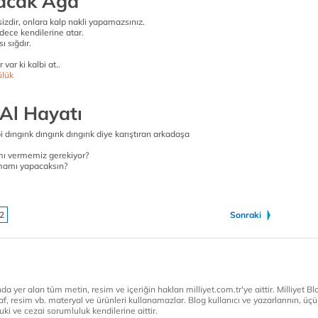
acak Aga
sizdir, onlara kalp nakli yapamazsınız.
adece kendilerine atar.
ı sığdır.
var ki kalbi at..
ülük
 Al Hayatı
bi dıngırık dıngırık dıngırık diye karıştıran arkadaşa
mı vermemiz gerekiyor?
mamı yapacaksın?
2
Sonraki
a yer alan tüm metin, resim ve içeriğin hakları milliyet.com.tr'ye aittir. Milliyet Blog
af, resim vb. materyal ve ürünleri kullanamazlar. Blog kullanıcı ve yazarlarının, üçün
ki ve cezai sorumluluk kendilerine aittir.