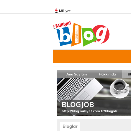
Milliyet
Ana Sayfam
Hakkımda
B
BLOGJOB
http://blog.milliyet.com.tr/blogjob
Bloglar