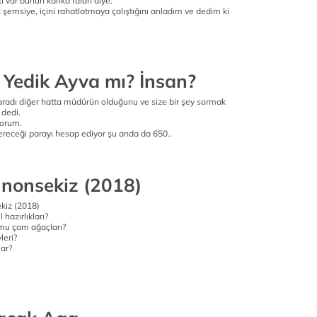
ntı var bunun kanka falan diye.
ık şemsiye, içini rahatlatmaya çalıştığını anladım ve dedim ki
 Yedik Ayva mı? İnsan?
aradı diğer hatta müdürün olduğunu ve size bir şey sormak
 dedi.
yorum.
ereceği parayı hesap ediyor şu anda da 650..
inonsekiz (2018)
ekiz (2018)
 hazırlıkları?
mu çam ağaçları?
leri?
lar?