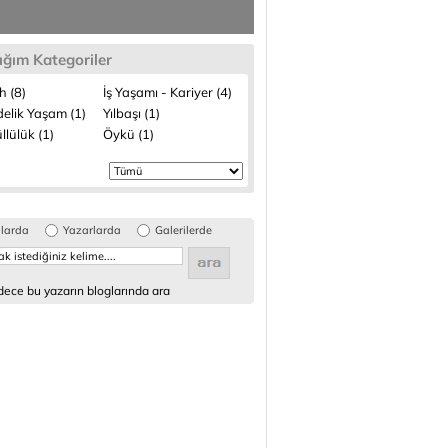
ığım Kategoriler
h (8)
İş Yaşamı - Kariyer (4)
elik Yaşam (1)
Yılbaşı (1)
lülük (1)
Öykü (1)
glarda
Yazarlarda
Galerilerde
ece bu yazarın bloglarında ara