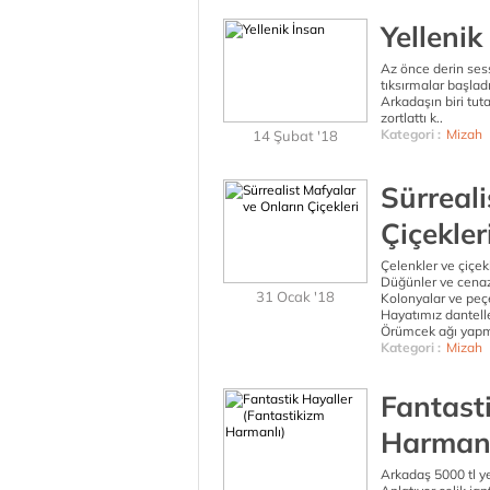
Yellenik
Az önce derin sess
tıksırmalar başladı
Arkadaşın biri tut
zortlattı k..
Kategori :
Mizah
14 Şubat '18
Sürreali
Çiçekler
Çelenkler ve çiçek
Düğünler ve cenaz
31 Ocak '18
Kolonyalar ve peçe
Hayatımız danteller
Örümcek ağı yapmış
Kategori :
Mizah
Fantast
Harmanl
Arkadaş 5000 tl y