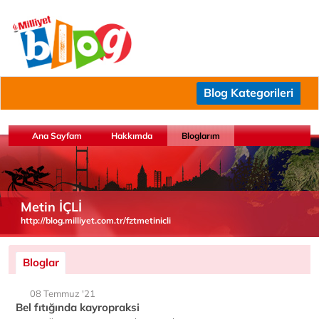
Blog Kategorileri
Ana Sayfam
Hakkımda
Bloglarım
Metin İÇLİ
http://blog.milliyet.com.tr/fztmetinicli
Bloglar
08 Temmuz '21
Bel fıtığında kayropraksi