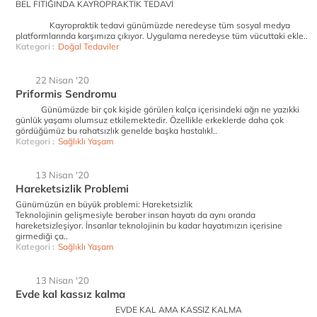
BEL FITIĞINDA KAYROPRAKTİK TEDAVİ
Kayropraktik tedavi günümüzde neredeyse tüm sosyal medya
platformlarında karşımıza çıkıyor. Uygulama neredeyse tüm vücuttaki ekle..
Kategori :
Doğal Tedaviler
22 Nisan '20
Priformis Sendromu
Günümüzde bir çok kişide görülen kalça içerisindeki ağrı ne yazıkki
günlük yaşamı olumsuz etkilemektedir. Özellikle erkeklerde daha çok
gördüğümüz bu rahatsızlık genelde başka hastalıkl..
Kategori :
Sağlıklı Yaşam
13 Nisan '20
Hareketsizlik Problemi
Günümüzün en büyük problemi: Hareketsizlik
Teknolojinin gelişmesiyle beraber insan hayatı da aynı oranda
hareketsizleşiyor. İnsanlar teknolojinin bu kadar hayatımızın içerisine
girmediği ça..
Kategori :
Sağlıklı Yaşam
13 Nisan '20
Evde kal kassız kalma
EVDE KAL AMA KASSIZ KALMA