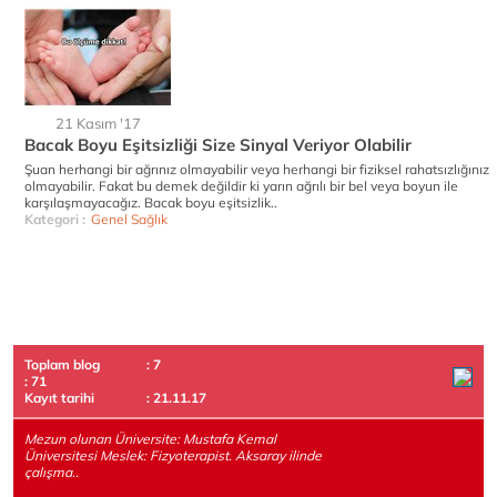
21 Kasım '17
Bacak Boyu Eşitsizliği Size Sinyal Veriyor Olabilir
Şuan herhangi bir ağrınız olmayabilir veya herhangi bir fiziksel rahatsızlığınız
olmayabilir. Fakat bu demek değildir ki yarın ağrılı bir bel veya boyun ile
karşılaşmayacağız. Bacak boyu eşitsizlik..
Kategori :
Genel Sağlık
Toplam blog
: 7
: 71
Kayıt tarihi
: 21.11.17
Mezun olunan Üniversite: Mustafa Kemal
Üniversitesi Meslek: Fizyoterapist. Aksaray ilinde
çalışma..