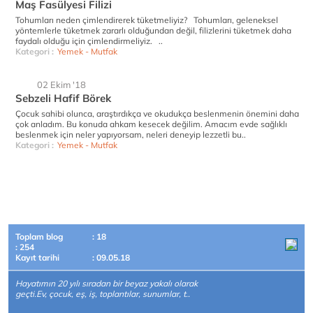
Maş Fasülyesi Filizi
Tohumları neden çimlendirerek tüketmeliyiz? Tohumları, geleneksel
yöntemlerle tüketmek zararlı olduğundan değil, filizlerini tüketmek daha
faydalı olduğu için çimlendirmeliyiz. ..
Kategori :
Yemek - Mutfak
02 Ekim '18
Sebzeli Hafif Börek
Çocuk sahibi olunca, araştırdıkça ve okudukça beslenmenin önemini daha
çok anladım. Bu konuda ahkam kesecek değilim. Amacım evde sağlıklı
beslenmek için neler yapıyorsam, neleri deneyip lezzetli bu..
Kategori :
Yemek - Mutfak
Toplam blog
: 18
: 254
Kayıt tarihi
: 09.05.18
Hayatımın 20 yılı sıradan bir beyaz yakalı olarak
geçti.Ev, çocuk, eş, iş, toplantılar, sunumlar, t..