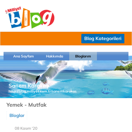
Blog Kategorileri
Ana Sayfam
Hakkımda
Bloglarım
Sanem Karakaş
http://blog.milliyet.com.tr/sanemkarakas
Yemek - Mutfak
Bloglar
08 Kasım '20