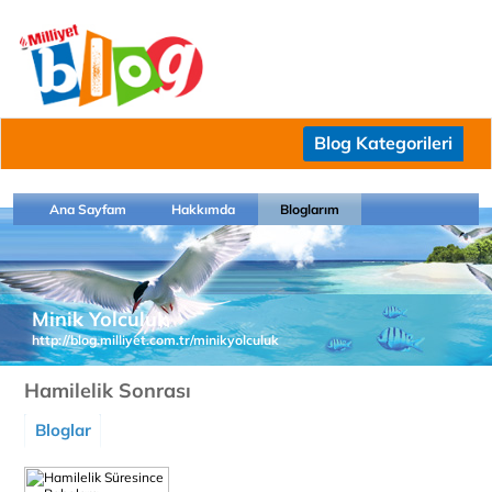
Blog Kategorileri
Ana Sayfam
Hakkımda
Bloglarım
Minik Yolculuk
http://blog.milliyet.com.tr/minikyolculuk
Hamilelik Sonrası
Bloglar