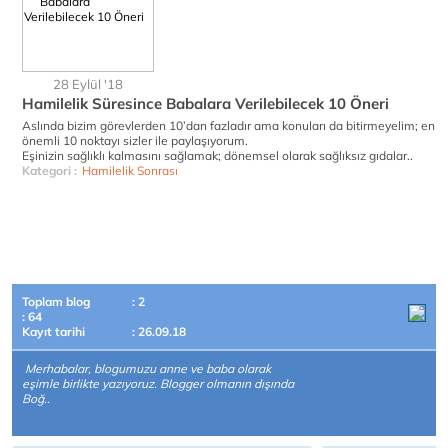
28 Eylül '18
Hamilelik Süresince Babalara Verilebilecek 10 Öneri
Aslında bizim görevlerden 10’dan fazladır ama konuları da bitirmeyelim; en
önemli 10 noktayı sizler ile paylaşıyorum.
Eşinizin sağlıklı kalmasını sağlamak; dönemsel olarak sağlıksız gıdalar..
Kategori :
Hamilelik Sonrası
Toplam blog
: 2
: 64
Kayıt tarihi
: 26.09.18
Merhabalar, blogumuzu anne ve baba olarak
eşimle birlikte yazıyoruz. Blogger olmanın dışında
Boğ..