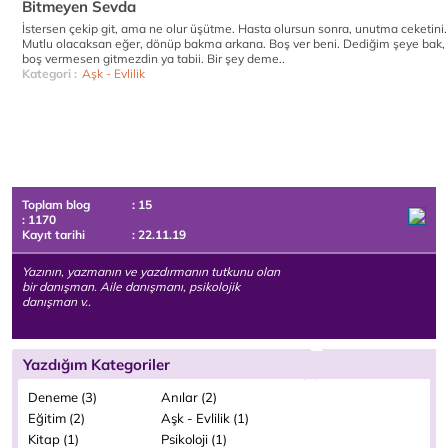
Bitmeyen Sevda
İstersen çekip git, ama ne olur üşütme. Hasta olursun sonra, unutma ceketini.
Mutlu olacaksan eğer, dönüp bakma arkana. Boş ver beni. Dediğim şeye bak,
boş vermesen gitmezdin ya tabii. Bir şey deme..
Kategori :
Aşk - Evlilik
Toplam blog
: 15
: 1170
Kayıt tarihi
: 22.11.19
Yazının, yazmanın ve yazdırmanın tutkunu olan
bir danışman. Aile danışmanı, psikolojik
danışman v..
Yazdığım Kategoriler
Deneme (3)
Anılar (2)
Eğitim (2)
Aşk - Evlilik (1)
Kitap (1)
Psikoloji (1)