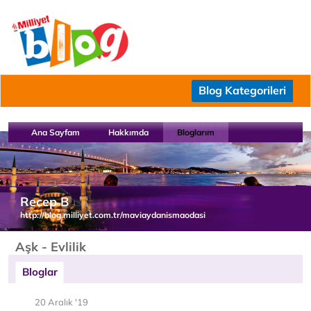
Blog Kategorileri
Ana Sayfam
Hakkımda
Bloglarım
Recep B
http://blog.milliyet.com.tr/maviaydanismaodasi
Aşk - Evlilik
Bloglar
20 Aralık '19