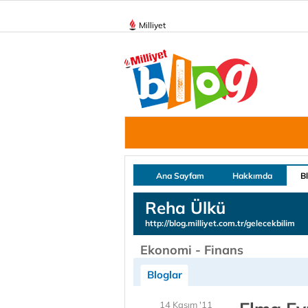
Milliyet
Ana Sayfam
Hakkımda
B
Reha Ülkü
http://blog.milliyet.com.tr/gelecekbilim
Ekonomi - Finans
Bloglar
14 Kasım '11