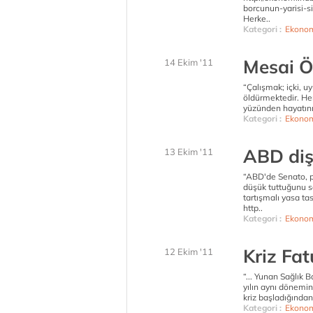
borcunun-yarisi-si
Herke..
Kategori :
Ekonom
Mesai Ö
14 Ekim '11
“Çalışmak; içki, u
öldürmektedir. Her 
yüzünden hayatını
Kategori :
Ekonom
ABD dişl
13 Ekim '11
“ABD'de Senato, pa
düşük tuttuğunu s
tartışmalı yasa tasa
http..
Kategori :
Ekonom
Kriz Fat
12 Ekim '11
“... Yunan Sağlık B
yılın aynı dönemin
kriz başladığından 
Kategori :
Ekonom