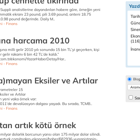
üp cennette tıkırında
Yazd
 iSuppli analistlerine dayandırılan habere göre, örneğin yeni
nmatik ekranı 23 pound, pili 3.69 pound, anteni 18.75
Tarih
0.98 pound değerinde. Daily M..
Günc
i - Finans
Sine
Ekon
şına harcama 2010
(116
İnanç
şına milli gelir 2010 yılı sonunda 15 bin TL’yi geçerken, kişi
 gelir rakamı 6 bin 42 TL’de kaldı.”
com.tr/ekonomi/YazarHaberDetay/Har..
i - Finans
a)mayan Eksiler ve Artılar
Blo
rametreler 15
iler ve Artılar
Sad
n yeni vaka örnek var:
 2011’de devalüasyon dalgası yaşadı. Bu sırada, TCMB..
i - Finans
tan artık kötü örnek
milyar dolarlık borcunun yarısı olan 175 milyar dolar silindi.
aberturk.com/makro-ekonomi/haber/682936-yunanistanin-