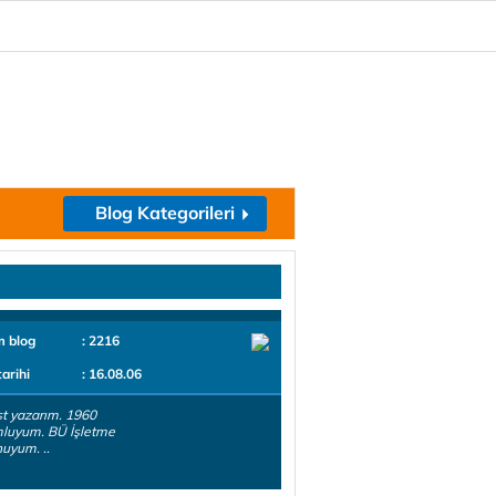
Blog Kategorileri
m blog
: 2216
tarihi
: 16.08.06
t yazarım. 1960
luyum. BÜ İşletme
uyum. ..