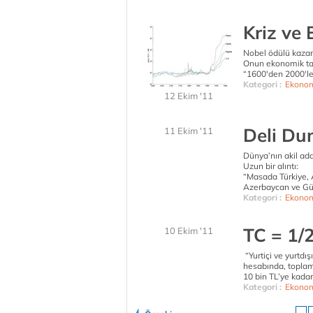
Kriz ve 
Nobel ödülü kazan
Onun ekonomik tari
“1600'den 2000'ler
Kategori :
Ekonom
12 Ekim '11
Deli Du
11 Ekim '11
Dünya’nın akil ad
Uzun bir alıntı:
“Masada Türkiye, 
Azerbaycan ve Gür
Kategori :
Ekonom
TC = 1/
10 Ekim '11
“Yurtiçi ve yurtdı
hesabında, toplam
10 bin TL’ye kada
Kategori :
Ekonom