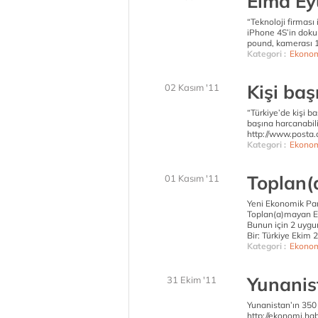
Elma Ey
“Teknoloji firması
iPhone 4S’in doku
pound, kamerası 1
Kategori :
Ekonom
Kişi ba
02 Kasım '11
“Türkiye’de kişi ba
başına harcanabilir
http://www.posta.
Kategori :
Ekonom
Toplan(
01 Kasım '11
Yeni Ekonomik Pa
Toplan(a)mayan Eks
Bunun için 2 uygu
Bir: Türkiye Ekim
Kategori :
Ekonom
Yunanis
31 Ekim '11
Yunanistan’ın 350 
http://ekonomi.h