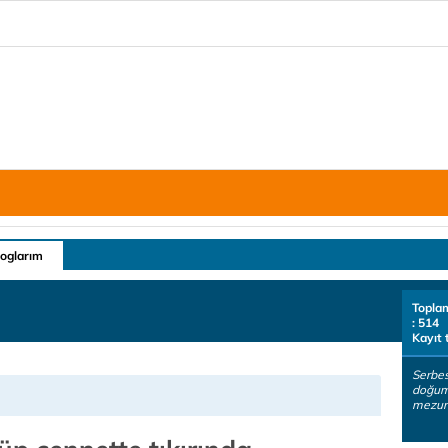
loglarım
Topla
: 514
Kayıt 
Serbes
doğum
mezun