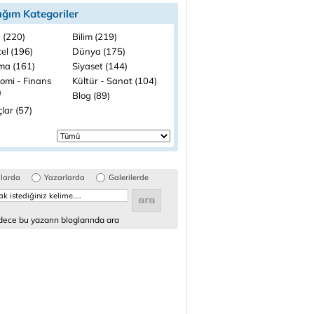
ığım Kategoriler
 (220)
Bilim (219)
el (196)
Dünya (175)
ma (161)
Siyaset (144)
omi - Finans
Kültür - Sanat (104)
)
Blog (89)
lar (57)
glarda
Yazarlarda
Galerilerde
ece bu yazarın bloglarında ara