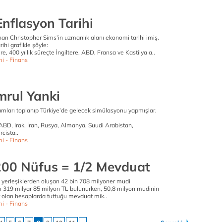
Enflasyon Tarihi
an Christopher Sims’in uzmanlık alanı ekonomi tarihi imiş.
hi grafikle şöyle:
e, 400 yıllık süreçte İngiltere, ABD, Fransa ve Kastilya a..
i - Finans
mrul Yanki
amları toplanıp Türkiye’de gelecek simülasyonu yapmışlar.
ABD, Irak, İran, Rusya, Almanya, Suudi Arabistan,
cista..
i - Finans
200 Nüfus = 1/2 Mevduat
şı yerleşiklerden oluşan 42 bin 708 milyoner mudi
 319 milyar 85 milyon TL bulunurken, 50,8 milyon mudinin
r olan hesaplarda tuttuğu mevduat mik..
i - Finans