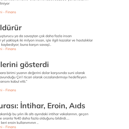
liniyor
i - Finans
ldürür
yuşturucu ya da savaştan çok daha fazla insan
yıl yaklaşık iki milyon insan, işle ilgili kazalar ve hastalıklar
 kaybediyor; buna karşın savaşl..
i - Finans
erini gösterdi
ra birimi yuanın değerini dolar karşısında suni olarak
avunduğu Çin'i ticari olarak cezalandırmayı hedefleyen
rısını kabul etti.”
i - Finans
urası: İntihar, Eroin, Aıds
akanlığı bu yılın ilk altı ayındaki intihar vakalarının, geçen
e oranla %40 daha fazla olduğunu bildirdi....
beri eroin kullanımının ..
i - Finans