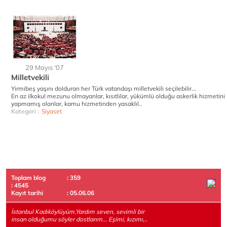
29 Mayıs '07
Milletvekili
Yirmibeş yaşını dolduran her Türk vatandaşı milletvekili seçilebilir...
En az ilkokul mezunu olmayanlar, kısıtlılar, yükümlü olduğu askerlik hizmetini
yapmamış olanlar, kamu hizmetinden yasaklıl..
Kategori :
Siyaset
Toplam blog
: 359
: 4545
Kayıt tarihi
: 05.06.06
İstanbul Kadıköylüyüm.Yardım seven, sevimli bir
insan olduğumu söyler dostlarım... Eşimi, kızımı,..