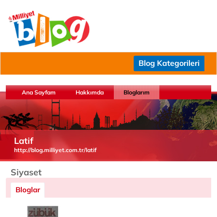
Blog Kategorileri
Ana Sayfam
Hakkımda
Bloglarım
Latif
http://blog.milliyet.com.tr/latif
Siyaset
Bloglar