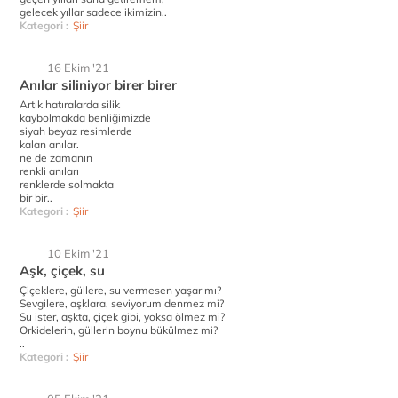
gelecek yıllar sadece ikimizin..
Kategori :
Şiir
16 Ekim '21
Anılar siliniyor birer birer
Artık hatıralarda silik
kaybolmakda benliğimizde
siyah beyaz resimlerde
kalan anılar.
ne de zamanın
renkli anıları
renklerde solmakta
bir bir..
Kategori :
Şiir
10 Ekim '21
Aşk, çiçek, su
Çiçeklere, güllere, su vermesen yaşar mı?
Sevgilere, aşklara, seviyorum denmez mi?
Su ister, aşkta, çiçek gibi, yoksa ölmez mi?
Orkidelerin, güllerin boynu bükülmez mi?
..
Kategori :
Şiir