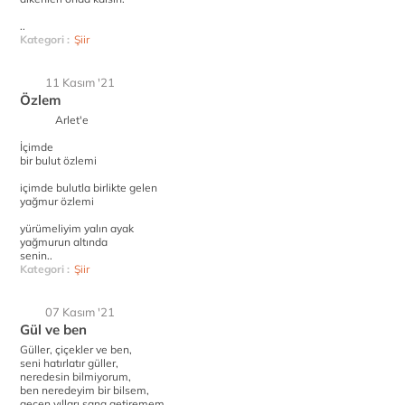
..
Kategori :
Şiir
11 Kasım '21
Özlem
Arlet'e
İçimde
bir bulut özlemi
içimde bulutla birlikte gelen
yağmur özlemi
yürümeliyim yalın ayak
yağmurun altında
senin..
Kategori :
Şiir
07 Kasım '21
Gül ve ben
Güller, çiçekler ve ben,
seni hatırlatır güller,
neredesin bilmiyorum,
ben neredeyim bir bilsem,
geçen yılları sana getiremem,