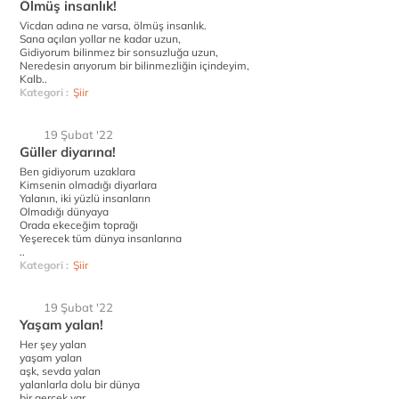
Ölmüş insanlık!
Vicdan adına ne varsa, ölmüş insanlık.
Sana açılan yollar ne kadar uzun,
Gidiyorum bilinmez bir sonsuzluğa uzun,
Neredesin arıyorum bir bilinmezliğin içindeyim,
Kalb..
Kategori :
Şiir
19 Şubat '22
Güller diyarına!
Ben gidiyorum uzaklara
Kimsenin olmadığı diyarlara
Yalanın, iki yüzlü insanların
Olmadığı dünyaya
Orada ekeceğim toprağı
Yeşerecek tüm dünya insanlarına
..
Kategori :
Şiir
19 Şubat '22
Yaşam yalan!
Her şey yalan
yaşam yalan
aşk, sevda yalan
yalanlarla dolu bir dünya
bir gerçek var