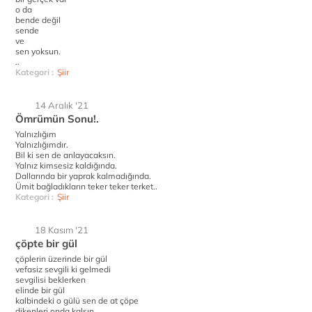
o da
bende değil
sende
ve
sen yoksun.
..
Kategori :
Şiir
14 Aralık '21
Ömrümün Sonu!.
Yalnızlığım
Yalnızlığımdır.
Bil ki sen de anlayacaksın.
Yalnız kimsesiz kaldığında.
Dallarında bir yaprak kalmadığında.
Ümit bağladıkların teker teker terket..
Kategori :
Şiir
18 Kasım '21
çöpte bir gül
çöplerin üzerinde bir gül
vefasiz sevgili ki gelmedi
sevgilisi beklerken
elinde bir gül
kalbindeki o gülü sen de at çöpe
dikenleri onda kalsın.