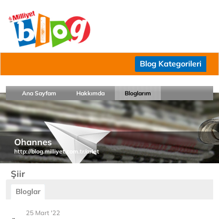
Blog Kategorileri
Ana Sayfam
Hakkımda
Bloglarım
Ohannes
http://blog.milliyet.com.tr/arlet
Şiir
Bloglar
25 Mart '22