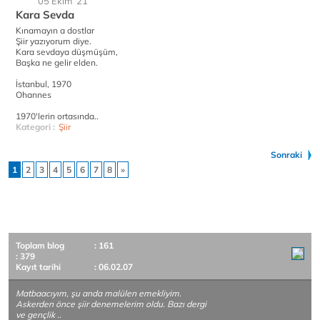
05 Ekim '21
Kara Sevda
Kınamayın a dostlar
Şiir yazıyorum diye.
Kara sevdaya düşmüşüm,
Başka ne gelir elden.
İstanbul, 1970
Ohannes
1970'lerin ortasında..
Kategori :
Şiir
Sonraki
1
2
3
4
5
6
7
8
»
Toplam blog
: 161
: 379
Kayıt tarihi
: 06.02.07
Matbaacıyım, şu anda malülen emekliyim.
Askerden önce şiir denemelerim oldu. Bazı dergi
ve gençlik ..