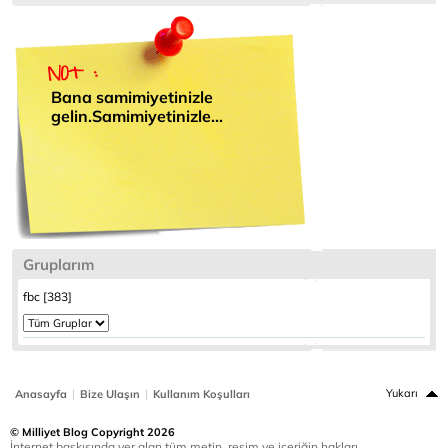
Bana samimiyetinizle
gelin.Samimiyetinizle...
Gruplarım
fbc [383]
|
|
Yukarı
Anasayfa
Bize Ulaşın
Kullanım Koşulları
© Milliyet Blog Copyright 2026
İnternet baskısında yer alan tüm metin, resim ve içeriğin hakları