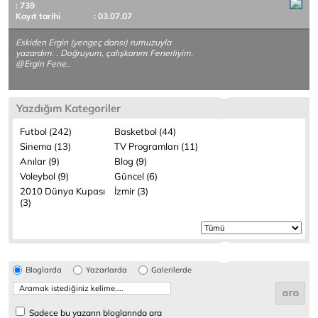
: 739
Kayıt tarihi
: 03.07.07
Eskiden Ergin (yengeç dansı) rumuzuyla
yazardım. . Doğruyum, çalışkanım Fenerliyim.
@Ergin Fene..
Yazdığım Kategoriler
Futbol (242)
Basketbol (44)
Sinema (13)
TV Programları (11)
Anılar (9)
Blog (9)
Voleybol (9)
Güncel (6)
2010 Dünya Kupası
İzmir (3)
(3)
Bloglarda
Yazarlarda
Galerilerde
Sadece bu yazarın bloglarında ara