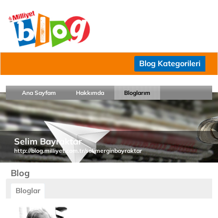
Blog Kategorileri
Ana Sayfam
Hakkımda
Bloglarım
Selim Bayraktar
http://blog.milliyet.com.tr/selimerginbayraktar
Blog
Bloglar