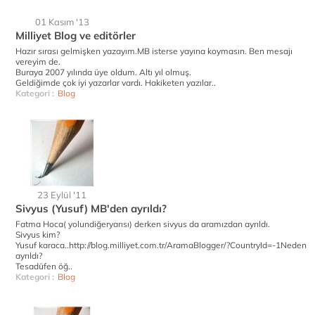
01 Kasım '13
Milliyet Blog ve editörler
Hazır sırası gelmişken yazayım.MB isterse yayına koymasın. Ben mesajı
vereyim de.
Buraya 2007 yılında üye oldum. Altı yıl olmuş.
Geldiğimde çok iyi yazarlar vardı. Hakiketen yazılar..
Kategori :
Blog
23 Eylül '11
Sivyus (Yusuf) MB'den ayrıldı?
Fatma Hoca( yolundiğeryarısı) derken sivyus da aramızdan ayrıldı.
Sivyus kim?
Yusuf karaca..http://blog.milliyet.com.tr/AramaBlogger/?CountryId=-1Neden
ayrıldı?
Tesadüfen öğ..
Kategori :
Blog