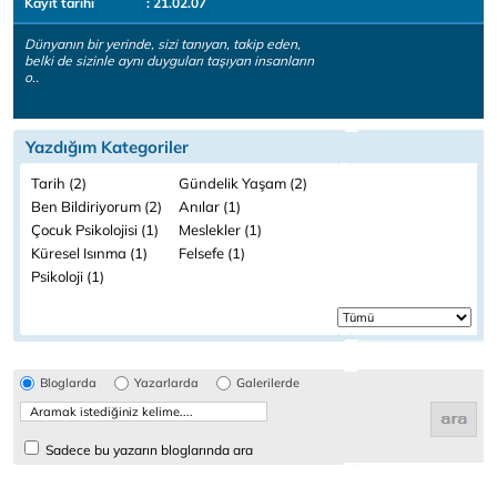
Kayıt tarihi
: 21.02.07
Dünyanın bir yerinde, sizi tanıyan, takip eden,
belki de sizinle aynı duyguları taşıyan insanların
o..
Yazdığım Kategoriler
Tarih (2)
Gündelik Yaşam (2)
Ben Bildiriyorum (2)
Anılar (1)
Çocuk Psikolojisi (1)
Meslekler (1)
Küresel Isınma (1)
Felsefe (1)
Psikoloji (1)
Bloglarda
Yazarlarda
Galerilerde
Sadece bu yazarın bloglarında ara