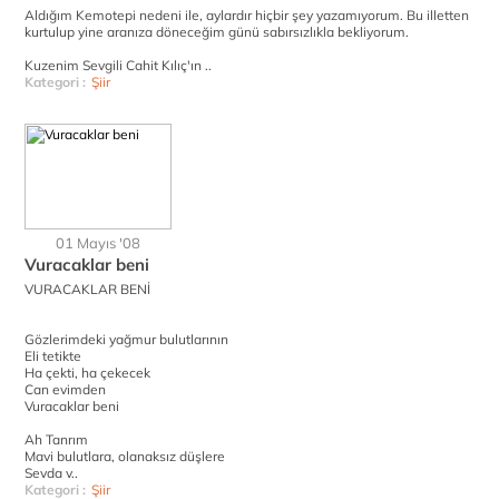
Aldığım Kemotepi nedeni ile, aylardır hiçbir şey yazamıyorum. Bu illetten
kurtulup yine aranıza döneceğim günü sabırsızlıkla bekliyorum.
Kuzenim Sevgili Cahit Kılıç'ın ..
Kategori :
Şiir
01 Mayıs '08
Vuracaklar beni
VURACAKLAR BENİ
Gözlerimdeki yağmur bulutlarının
Eli tetikte
Ha çekti, ha çekecek
Can evimden
Vuracaklar beni
Ah Tanrım
Mavi bulutlara, olanaksız düşlere
Sevda v..
Kategori :
Şiir