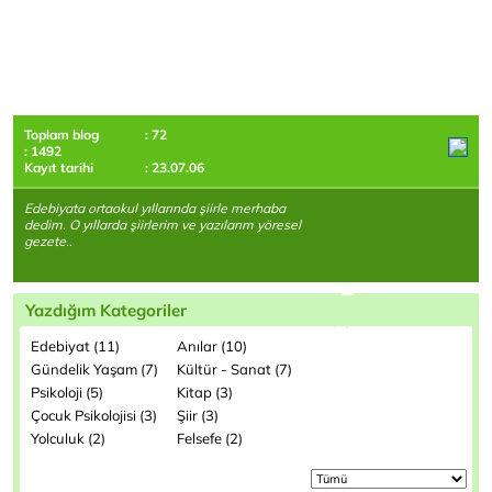
Toplam blog
: 72
: 1492
Kayıt tarihi
: 23.07.06
Edebiyata ortaokul yıllarında şiirle merhaba
dedim. O yıllarda şiirlerim ve yazılarım yöresel
gezete..
Yazdığım Kategoriler
Edebiyat (11)
Anılar (10)
Gündelik Yaşam (7)
Kültür - Sanat (7)
Psikoloji (5)
Kitap (3)
Çocuk Psikolojisi (3)
Şiir (3)
Yolculuk (2)
Felsefe (2)