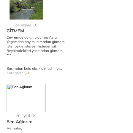
24 Mayıs '10
GİTMEM
Çevremde dolanıp durma Azrail
Yaşamdan payımı almadan gitmem
İster bekle istersen listeden sil
Beynimdekileri yazmadan gitmem
***
Başımdan bela eksik olmadı hiç<..
Kategori :
Şiir
28 Eylül '09
Ben Ağlarım
Merhaba;