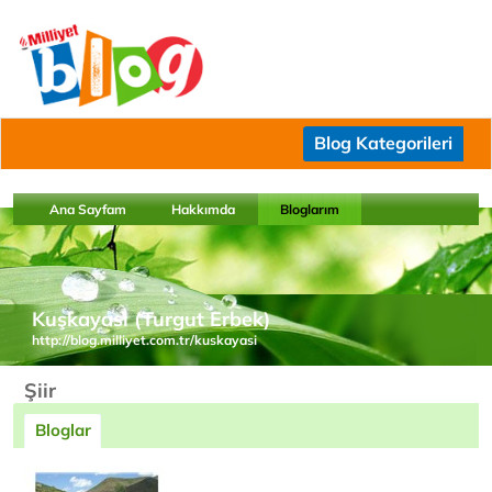
Blog Kategorileri
Ana Sayfam
Hakkımda
Bloglarım
Kuşkayası (Turgut Erbek)
http://blog.milliyet.com.tr/kuskayasi
Şiir
Bloglar