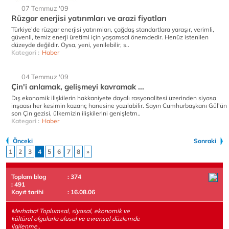
07 Temmuz '09
Rüzgar enerjisi yatırımları ve arazi fiyatları
Türkiye’de rüzgar enerjisi yatırımları, çağdaş standartlara yaraşır, verimli,
güvenli, temiz enerji üretimi için yaşamsal önemdedir. Henüz istenilen
düzeyde değildir. Oysa, yeni, yenilebilir, s..
Kategori :
Haber
04 Temmuz '09
Çin'i anlamak, gelişmeyi kavramak ...
Dış ekonomik ilişkilerin hakkaniyete dayalı rasyonalitesi üzerinden siyasa
inşaası her kesimin kazanç hanesine yazılabilir. Sayın Cumhurbaşkanı Gül'ün
son Çin gezisi, ülkemizin ilişkilerini genişletm..
Kategori :
Haber
Önceki
Sonraki
1
2
3
4
5
6
7
8
»
Toplam blog
: 374
: 491
Kayıt tarihi
: 16.08.06
Merhaba! Toplumsal, siyasal, ekonomik ve
kültürel olgularla ulusal ve evrensel düzlemde
ilgilenme..