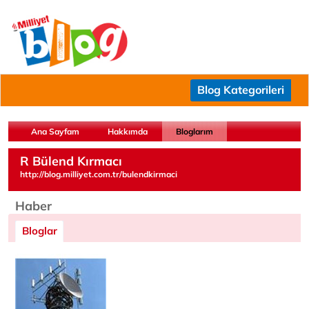
Blog Kategorileri
Ana Sayfam
Hakkımda
Bloglarım
R Bülend Kırmacı
http://blog.milliyet.com.tr/bulendkirmaci
Haber
Bloglar