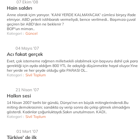
07 Ekim '08
Hain saldırı
Anne olarak içim yanıyor. 'KANI YERDE KALMAYACAK' cümlesi birşey ifade
etmiyor. ABD yeterli istihbaratı vermeliydi, bence verilmedi.. Başımıza çuval
geçiren bir ABD'den ne beklenir ?
BOP'un mimarı..
Kategori :
Güncel
04 Mayıs '07
Acı fakat gerçek
Evet, çok istememe rağmen milletvekili olabilmek için başvuru dahil çok para
gerektiği için ayda aldığım 800 YTL ile adaylığı düşünmekte hayal oluyor.Yine
her yerde ve her şeyde olduğu gibi PARASI OL..
Kategori :
Sivil Toplum
21 Nisan '07
Halkın sesi
14 Nisan 2007 tarihi bir gündü, Dünya’nın en büyük mitinglerindendi.Bu
miting demokrasinin; sandıkta oy verip sonra da çekip gitmek olmadığını
gösterdi. Kadınlar çoğunluktaydı.Sakın unutulmasın. KADI..
Kategori :
Sivil Toplum
01 Mart '07
Türkiye' de ilk