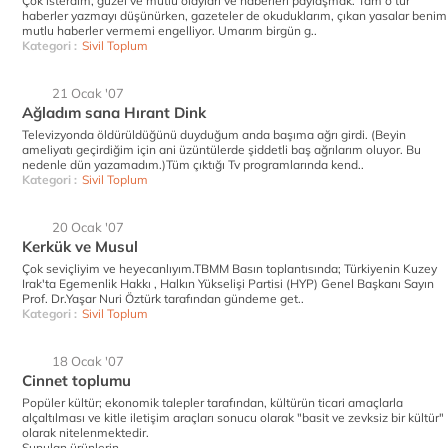
Çok isterdim, güzel ve mutlu olayları ve haberleri paylaşmak. Tam o tür
haberler yazmayı düşünürken, gazeteler de okuduklarım, çıkan yasalar benim
mutlu haberler vermemi engelliyor. Umarım birgün g..
Kategori :
Sivil Toplum
21 Ocak '07
Ağladım sana Hırant Dink
Televizyonda öldürüldüğünü duyduğum anda başıma ağrı girdi. (Beyin
ameliyatı geçirdiğim için ani üzüntülerde şiddetli baş ağrılarım oluyor. Bu
nedenle dün yazamadım.)Tüm çıktığı Tv programlarında kend..
Kategori :
Sivil Toplum
20 Ocak '07
Kerkük ve Musul
Çok seviçliyim ve heyecanlıyım.TBMM Basın toplantısında; Türkiyenin Kuzey
Irak'ta Egemenlik Hakkı , Halkın Yükselişi Partisi (HYP) Genel Başkanı Sayın
Prof. Dr.Yaşar Nuri Öztürk tarafından gündeme get..
Kategori :
Sivil Toplum
18 Ocak '07
Cinnet toplumu
Popüler kültür; ekonomik talepler tarafından, kültürün ticari amaçlarla
alçaltılması ve kitle iletişim araçları sonucu olarak "basit ve zevksiz bir kültür"
olarak nitelenmektedir.
Sunulan ürünlerin..