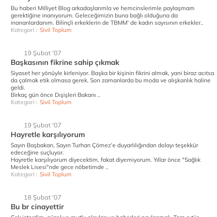
Bu haberi Milliyet Blog arkadaşlarımla ve hemcinslerimle paylaşmam
gerektiğine inanıyorum. Geleceğimizin buna bağlı olduğuna da
inananlardanım. Bilinçli erkeklerin de TBMM' de kadın sayısının erkekler..
Kategori :
Sivil Toplum
19 Şubat '07
Başkasının fikrine sahip çıkmak
Siyaset her yönüyle kirleniyor. Başka bir kişinin fikrini almak, yani biraz acıtsa
da çalmak etik olmasa gerek. Son zamanlarda bu moda ve alışkanlık haline
geldi.
Birkaç gün önce Dışişleri Bakanı ..
Kategori :
Sivil Toplum
19 Şubat '07
Hayretle karşılıyorum
Sayın Başbakan, Sayın Turhan Çömez’e duyarlılığından dolayı teşekkür
edeceğine suçluyor.
Hayretle karşılıyorum diyecektim, fakat diyemiyorum. Yıllar önce "Sağlık
Meslek Lisesi"nde gece nöbetimde ..
Kategori :
Sivil Toplum
18 Şubat '07
Bu br cinayettir