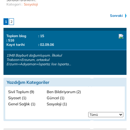
Kategori :
Sosyoloji
Sonraki
1
2
Toplam blog
: 15
: 516
Kayıt tarihi
: 02.09.06
1948 Bayburt doğumluyum. İlkokul
Trabzon+Erzurum, ortaokul
Erzurm+Adıyaman+İsparta; lise Isparta...
Yazdığım Kategoriler
Sivil Toplum (9)
Ben Bildiriyorum (2)
Siyaset (1)
Güncel (1)
Genel Sağlık (1)
Sosyoloji (1)