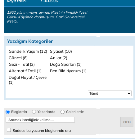
Kayıt tarihi
: 10.06.06
1962 yılının mayıs ayında Rize'nin Fındıklı ilçesi
Gürsu Köyünde doğmuşum. Gazi Üniversitesi
BYYO..
Yazdığım Kategoriler
Gündelik Yaşam (12)
Siyaset (10)
Güncel (6)
Anılar (2)
Gezi - Tatil (2)
Doğa Sporları (1)
Alternatif Tatil (1)
Ben Bildiriyorum (1)
Doğal Hayat / Çevre
(1)
Bloglarda
Yazarlarda
Galerilerde
Sadece bu yazarın bloglarında ara