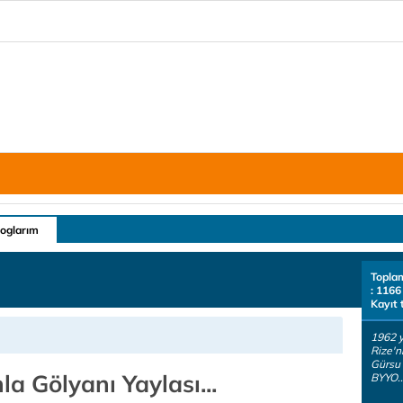
loglarım
Topla
: 1166
Kayıt 
1962 y
Rize'ni
Gürsu
a Gölyanı Yaylası...
BYYO..