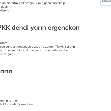
planının ortaya çıkacağını, kimin gözaltına alınıp
 değil.
işe için..
KK dendi yarın ergenekon
ordum.
eya yandaş medyadan acaba ne zaman “Tekel işçilerini
yor” benzeri bir açıklama ya da haber gelecek diye.
suzluğa b..
arın
rının isimleri.
kle Mücadele Eylem Planı.
.