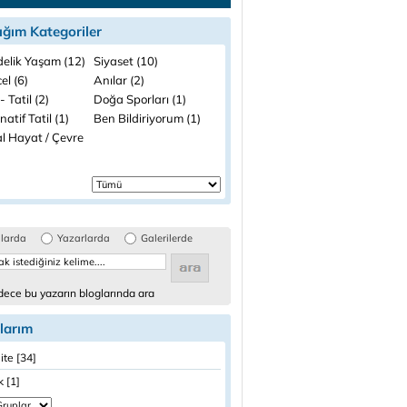
ığım Kategoriler
elik Yaşam (12)
Siyaset (10)
el (6)
Anılar (2)
- Tatil (2)
Doğa Sporları (1)
natif Tatil (1)
Ben Bildiriyorum (1)
l Hayat / Çevre
glarda
Yazarlarda
Galerilerde
ece bu yazarın bloglarında ara
larım
ite [34]
 [1]