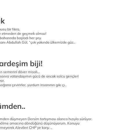
ak
usu bir fıkra.
e etmeden de geçmek olmaz!
lkbaharında başladı her şey.
nı Abdullah Gül, “çok yakında ülkemizde güz..
kardeşim biji!
n semerini döver misali…
 sonra vatandaşımın gücü de ancak solcu gençleri
or.
ğana çevirirler, yurdum insanının gıkı çı..
ümden..
emden düşmeyen Dersim tartışması olanca hızıyla sürüyor.
bölme amacına döndüğünü düşünüyorum. Konuyu
yerek Alevileri CHP’ye karşı ..