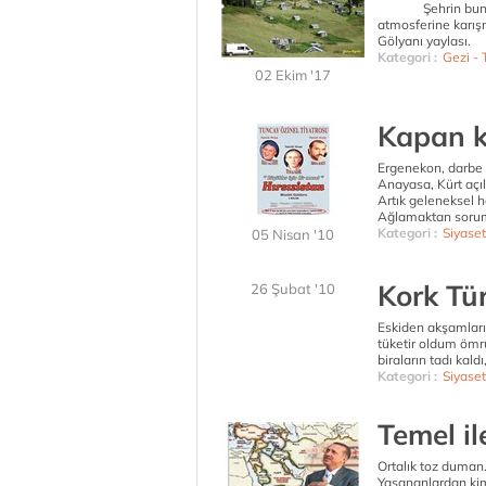
Şehrin bunaltan
atmosferine karışm
Gölyanı yaylası.
Kategori :
Gezi - T
02 Ekim '17
Kapan k
Ergenekon, darbe 
Anayasa, Kürt açı
Artık geleneksel 
Ağlamaktan soruml
Kategori :
Siyaset
05 Nisan '10
Kork Tü
26 Şubat '10
Eskiden akşamları 
tüketir oldum ömrü
biraların tadı kaldı
Kategori :
Siyaset
Temel i
Ortalık toz duman
Yaşananlardan kim