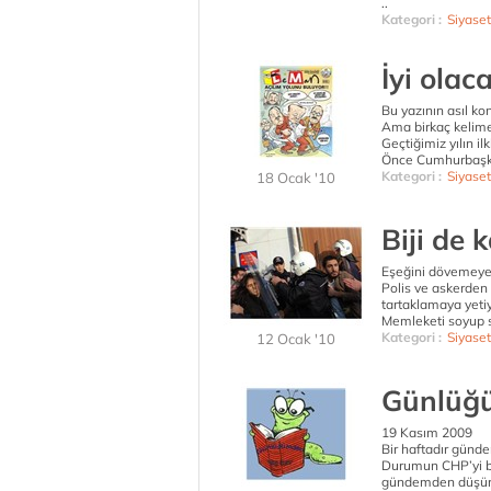
..
Kategori :
Siyaset
İyi olac
Bu yazının asıl kon
Ama birkaç kelim
Geçtiğimiz yılın i
Önce Cumhurbaşka
Kategori :
Siyaset
18 Ocak '10
Biji de 
Eşeğini dövemeye
Polis ve askerden
tartaklamaya yetiy
Memleketi soyup so
Kategori :
Siyaset
12 Ocak '10
Günlüğ
19 Kasım 2009
Bir haftadır günd
Durumun CHP’yi 
gündemden düşürme