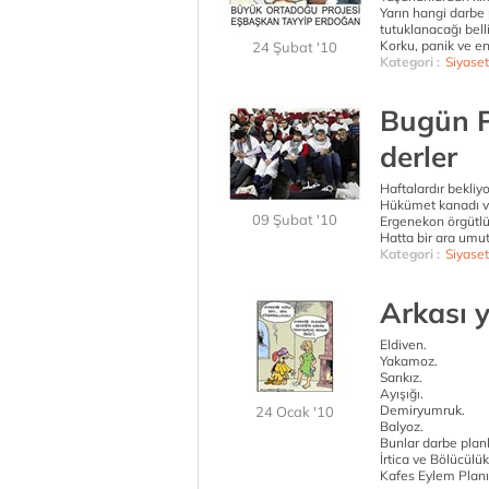
Yarın hangi darbe 
tutuklanacağı belli
Korku, panik ve end
24 Şubat '10
Kategori :
Siyaset
Bugün P
derler
Haftalardır bekliy
Hükümet kanadı v
09 Şubat '10
Ergenekon örgütlü
Hatta bir ara umut
Kategori :
Siyaset
Arkası y
Eldiven.
Yakamoz.
Sarıkız.
Ayışığı.
Demiryumruk.
24 Ocak '10
Balyoz.
Bunlar darbe planla
İrtica ve Bölücülü
Kafes Eylem Planı