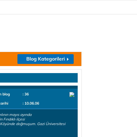
Blog Kategorileri
m blog
: 36
tarihi
: 10.06.06
ılının mayıs ayında
n Fındıklı ilçesi
 Köyünde doğmuşum. Gazi Üniversitesi