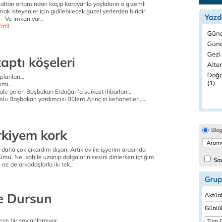
 ortamından kaçıp karavanla yaylaların o gizemli
ak isteyenler için gidilebilecek güzel yerlerden biridir
Yazd
 Ve imkan var..
atil
Günd
Günc
Gezi 
aptı köşeleri
Alter
Doğa
planları…
(1)
lımı…
hale gelen Başbakan Erdoğan’a suikast ihbarları…
u Başbakan yardımcısı Bülent Arınç’ın kehanetleri…..
Blo
rkiyem kork
daha çok çıkardım dışarı. Artık ev ile işyerim arasında
mü. Ne, sahile uzanıp dalgaların sesini dinlerken içtiğim
Sad
, ne de arkadaşlarla iki tek..
Grup
le Dursun
Aktüal
Günlük
.
se bir şey anlamıyor.