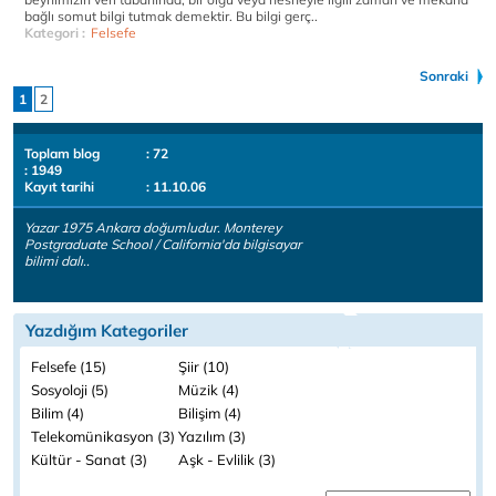
bağlı somut bilgi tutmak demektir. Bu bilgi gerç..
Kategori :
Felsefe
Sonraki
1
2
Toplam blog
: 72
: 1949
Kayıt tarihi
: 11.10.06
Yazar 1975 Ankara doğumludur. Monterey
Postgraduate School / California'da bilgisayar
bilimi dalı..
Yazdığım Kategoriler
Felsefe (15)
Şiir (10)
Sosyoloji (5)
Müzik (4)
Bilim (4)
Bilişim (4)
Telekomünikasyon (3)
Yazılım (3)
Kültür - Sanat (3)
Aşk - Evlilik (3)