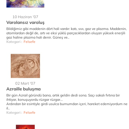
10 Haziran '07
Varolansız varoluş
Bildiğimiz gibi maddenin dört hali vardır: katı, sıvı, gaz ve plazma. Maddenin,
atomlardan değil de, artı ve eksi yüklü parçacıklardan oluşan yüksek enerjili
gaz haline plazma hali denir. Güneş ve..
Kategori :
Felsefe
02 Mart '07
Azraille buluşma
Bir gün Azrail göründü bana, artık geldin dedi sona. Saçı sakalı fırtına bir
ihtiyar, konuşuyordu rüzgar rüzgar...
Ardından bir esintiyle girdi usulca burnumdan içeri, hareket edemiyordum ne
il..
Kategori :
Felsefe