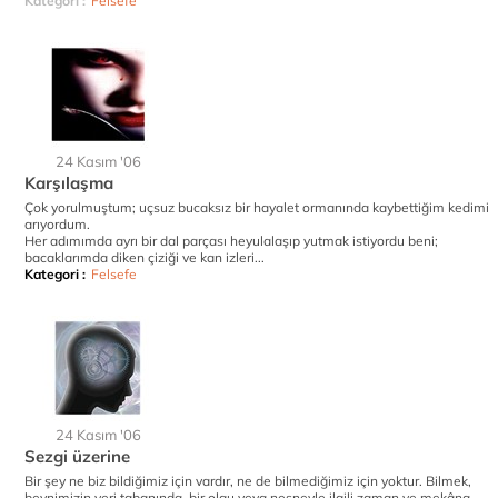
Kategori :
Felsefe
24 Kasım '06
Karşılaşma
Çok yorulmuştum; uçsuz bucaksız bir hayalet ormanında kaybettiğim kedimi
arıyordum.
Her adımımda ayrı bir dal parçası heyulalaşıp yutmak istiyordu beni;
bacaklarımda diken çiziği ve kan izleri...
Kategori :
Felsefe
24 Kasım '06
Sezgi üzerine
Bir şey ne biz bildiğimiz için vardır, ne de bilmediğimiz için yoktur. Bilmek,
beynimizin veri tabanında, bir olgu veya nesneyle ilgili zaman ve mekâna