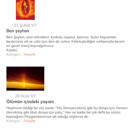
01 Şubat '07
Ben şeytan
Ben Şeytan, sizin efendiniz; Korkulu rüyanız, tanrınız. Sizler hayvanları
beslersiniz eti ve sütü için; ben de sizleri. Köleleştirdiğim ruhlarınızla benim
en güzel enerji kaynağımsınız.
Karanl..
Kategori :
Felsefe
28 Ocak '07
Ölümün içindeki yaşam
Hepimizin bildiği bir söz vardır: "Hiç ölmeyecekmiş gibi bu dünya için, hemen
ölecekmiş gibi öbür dünya için çalış." Her ne kadar bir çok defa bu sözün
kaynağının Peygamberimize ait olduğu söylense de..
Kategori :
Felsefe