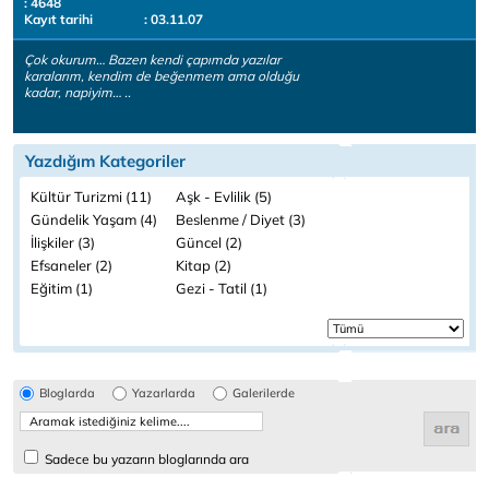
: 4648
Kayıt tarihi
: 03.11.07
Çok okurum… Bazen kendi çapımda yazılar
karalarım, kendim de beğenmem ama olduğu
kadar, napiyim… ..
Yazdığım Kategoriler
Kültür Turizmi (11)
Aşk - Evlilik (5)
Gündelik Yaşam (4)
Beslenme / Diyet (3)
İlişkiler (3)
Güncel (2)
Efsaneler (2)
Kitap (2)
Eğitim (1)
Gezi - Tatil (1)
Bloglarda
Yazarlarda
Galerilerde
Sadece bu yazarın bloglarında ara