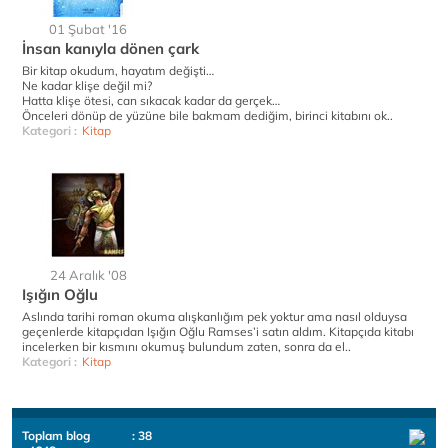
01 Şubat '16
İnsan kanıyla dönen çark
Bir kitap okudum, hayatım değişti…
Ne kadar klişe değil mi?
Hatta klişe ötesi, can sıkacak kadar da gerçek…
Önceleri dönüp de yüzüne bile bakmam dediğim, birinci kitabını ok..
Kategori :
Kitap
24 Aralık '08
Işığın Oğlu
Aslında tarihi roman okuma alışkanlığım pek yoktur ama nasıl olduysa
geçenlerde kitapçıdan Işığın Oğlu Ramses’i satın aldım. Kitapçıda kitabı
incelerken bir kısmını okumuş bulundum zaten, sonra da el..
Kategori :
Kitap
Toplam blog
: 38