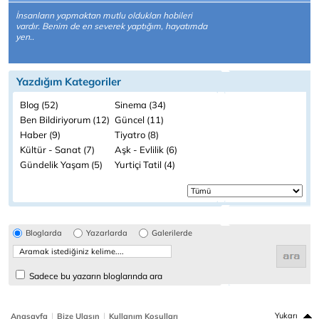
İnsanların yapmaktan mutlu oldukları hobileri
vardır. Benim de en severek yaptığım, hayatımda
yen..
Yazdığım Kategoriler
Blog (52)
Sinema (34)
Ben Bildiriyorum (12)
Güncel (11)
Haber (9)
Tiyatro (8)
Kültür - Sanat (7)
Aşk - Evlilik (6)
Gündelik Yaşam (5)
Yurtiçi Tatil (4)
Bloglarda
Yazarlarda
Galerilerde
Sadece bu yazarın bloglarında ara
|
|
Yukarı
Anasayfa
Bize Ulaşın
Kullanım Koşulları