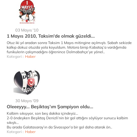
03 Mayıs '10
1 Mayıs 2010, Taksim'de olmak güzeldi...
Otuz iki yıl aradan sonra Taksim 1 Mayıs mitingine açılmıştı. Sabah sekizde
kalkıp dokuz otuzda yola koyuldum. Motora binip Kabataş’a vardığımda
funikulerin çalışmadığını öğrenince Dolmabahçe’ye yönel..
Kategori :
Haber
30 Mayıs '09
Oleeeyyy... Beşiktaş'ım Şampiyon oldu...
Kalbim sıkışıyor, son beş dakika içindeyiz…
2-0 öndeyken Beşiktaş Denizli’nin bir gol attığını söylüyor sunucu kalbim
sıkıştı…
Bu arada Galatasaray’ın da Sivasspor’a bir gol daha atarak ön..
Kategori :
Haber