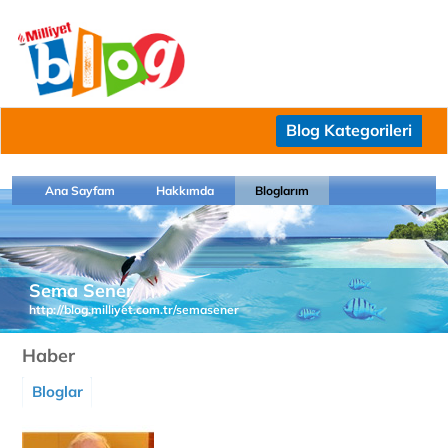
Blog Kategorileri
Ana Sayfam
Hakkımda
Bloglarım
Sema Sener
http://blog.milliyet.com.tr/semasener
Haber
Bloglar