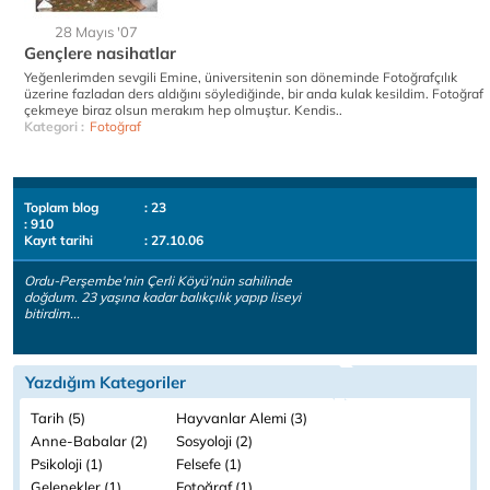
28 Mayıs '07
Gençlere nasihatlar
Yeğenlerimden sevgili Emine, üniversitenin son döneminde Fotoğrafçılık
üzerine fazladan ders aldığını söylediğinde, bir anda kulak kesildim. Fotoğraf
çekmeye biraz olsun merakım hep olmuştur. Kendis..
Kategori :
Fotoğraf
Toplam blog
: 23
: 910
Kayıt tarihi
: 27.10.06
Ordu-Perşembe'nin Çerli Köyü'nün sahilinde
doğdum. 23 yaşına kadar balıkçılık yapıp liseyi
bitirdim...
Yazdığım Kategoriler
Tarih (5)
Hayvanlar Alemi (3)
Anne-Babalar (2)
Sosyoloji (2)
Psikoloji (1)
Felsefe (1)
Gelenekler (1)
Fotoğraf (1)