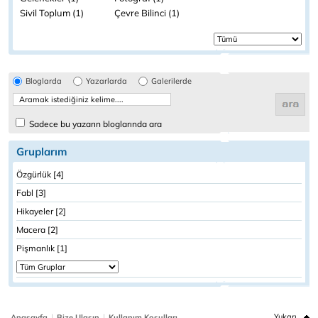
Sivil Toplum (1)
Çevre Bilinci (1)
Bloglarda
Yazarlarda
Galerilerde
Sadece bu yazarın bloglarında ara
Gruplarım
Özgürlük [4]
Fabl [3]
Hikayeler [2]
Macera [2]
Pişmanlık [1]
|
|
Yukarı
Anasayfa
Bize Ulaşın
Kullanım Koşulları