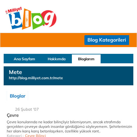
Blog Kategorileri
Ana Sayfam
Hakkımda
Bloglarım
Mete
http://blog.milliyet.com.tr/mete
Bloglar
26 Şubat '07
Çevre
Çevre konularında ne kadar bilinçliyiz bilemiyorum, ancak etrafımda
gerçekten çevreye duyarlı insanlar gördüğümü söyleyemem. Şehirlerimizin
her alanı karış karış betonlaşırken, özellikle yüksek rant..
Kategori :
Çevre Bilinci