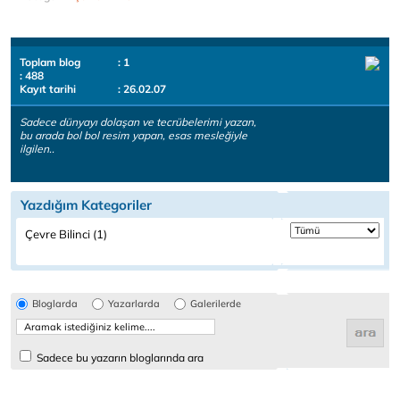
Toplam blog
: 1
: 488
Kayıt tarihi
: 26.02.07
Sadece dünyayı dolaşan ve tecrübelerimi yazan,
bu arada bol bol resim yapan, esas mesleğiyle
ilgilen..
Yazdığım Kategoriler
Çevre Bilinci (1)
Bloglarda
Yazarlarda
Galerilerde
Sadece bu yazarın bloglarında ara