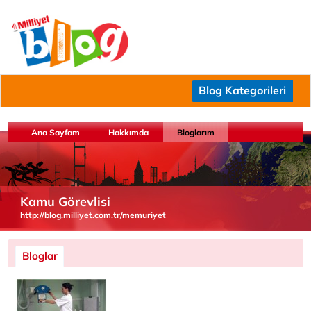
Blog Kategorileri
Ana Sayfam
Hakkımda
Bloglarım
Kamu Görevlisi
http://blog.milliyet.com.tr/memuriyet
Bloglar