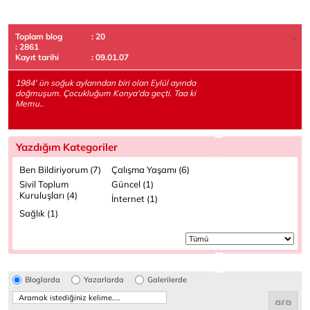
Toplam blog
: 20
: 2861
Kayıt tarihi
: 09.01.07
1984' ün soğuk aylarından biri olan Eylül ayında
doğmuşum. Çocukluğum Konya'da geçti. Taa ki
Memu..
Yazdığım Kategoriler
Ben Bildiriyorum (7)
Çalışma Yaşamı (6)
Sivil Toplum
Güncel (1)
Kuruluşları (4)
İnternet (1)
Sağlık (1)
Bloglarda
Yazarlarda
Galerilerde