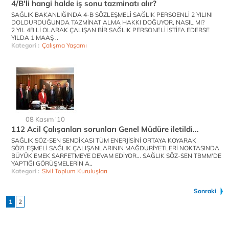
4/B'li hangi halde iş sonu tazminatı alır?
SAĞLIK BAKANLIĞINDA 4-B SÖZLEŞMELİ SAĞLIK PERSOENLİ 2 YILINI
DOLDURDUĞUNDA TAZMİNAT ALMA HAKKI DOĞUYOR, NASIL MI?
2 YIL 4B Lİ OLARAK ÇALIŞAN BİR SAĞLIK PERSONELİ İSTİFA EDERSE
YILDA 1 MAAŞ ..
Kategori :
Çalışma Yaşamı
08 Kasım '10
112 Acil Çalışanları sorunları Genel Müdüre iletildi...
SAĞLIK SÖZ-SEN SENDİKASI TÜM ENERJİSİNİ ORTAYA KOYARAK
SÖZLEŞMELİ SAĞLIK ÇALIŞANLARININ MAĞDURİYETLERİ NOKTASINDA
BÜYÜK EMEK SARFETMEYE DEVAM EDİYOR... SAĞLIK SÖZ-SEN TBMM'DE
YAPTIĞI GÖRÜŞMELERİN A..
Kategori :
Sivil Toplum Kuruluşları
Sonraki
1
2