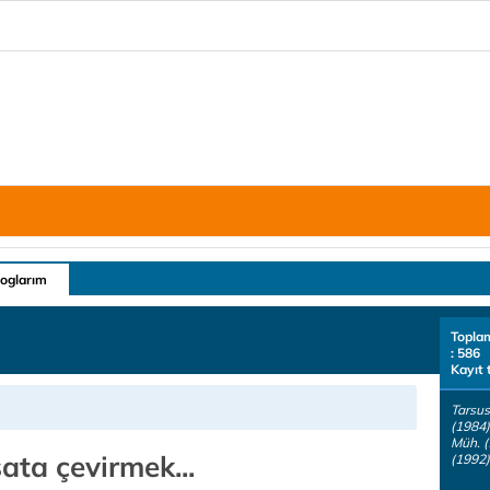
loglarım
Topla
: 586
Kayıt 
Tarsus
(1984)
Müh. (
rsata çevirmek...
(1992)