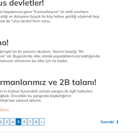
us devletler!
a hayatımıza giren "Küreselleşme" ile artık sınırların
eştiği ve dünyanın büyük bir köy haline geldiği söylendi hep.
k da "ulus devlet"lerin sonu..
o!
engör’ün bir yazısını okudum. Yazının başlığı “Bir
” idi. Bugünlerde ülke olarak yaşadıklarımıza baktığımda
Unamuno olmasının bu ülke için ne kadar..
rmanlarımız ve 2B talanı!
in Gülnar ilçesindeki orman yangını ile ilgili haberleri
ağladı. Öncelikle bu yangında kaybetiğimiz
Allah’tan rahmet dilerim.
.
ilinci
2
3
4
5
6
7
8
»
Sonraki