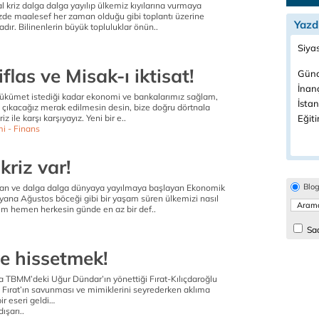
 kriz dalga dalga yayılıp ülkemiz kıyılarına vurmaya
zde maalesef her zaman olduğu gibi toplantı üzerine
Yazd
adır. Bilinenlerin büyük topluluklar önün..
Siyas
iflas ve Misak-ı iktisat!
Günc
İnanç
ükümet istediği kadar ekonomi ve bankalarımız sağlam,
İstan
a çıkacağız merak edilmesin desin, bize doğru dörtnala
iz ile karşı karşıyayız. Yeni bir e..
Eğiti
i - Finans
kriz var!
Blo
an ve dalga dalga dünyaya yayılmaya başlayan Ekonomik
 yana Ağustos böceği gibi bir yaşam süren ülkemizi nasıl
rım hemen herkesin günde en az bir def..
Sad
ve hissetmek!
 TBMM’deki Uğur Dündar’ın yönettiği Fırat-Kılıçdaroğlu
ırat’ın savunması ve mimiklerini seyrederken aklıma
r eseri geldi…
ışarı..