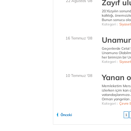
Zayıf ul
22 Ağustos '08
20.Yüzyılın sonund
kalktığı, önemsizl
Bunun sonucu olara
Kategori :
Siyaset
Unamun
16 Temmuz '08
Geçenlerde Celal Ş
Unamuno Olabilmek
her birimizin bir 
Kategori :
Siyaset
Yanan o
10 Temmuz '08
Memleketim Mersin’
izlerken içim kan 
vatandaşlarımıza 
Orman yangınları .
Kategori :
Çevre B
Önceki
1