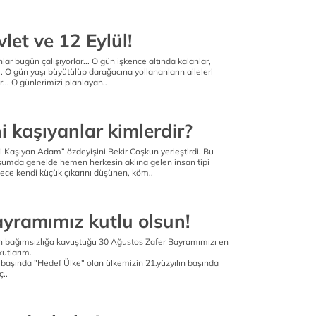
let ve 12 Eylül!
lar bugün çalışıyorlar... O gün işkence altında kalanlar,
.. O gün yaşı büyütülüp darağacına yollananların aileleri
r... O günlerimizi planlayan..
 kaşıyanlar kimlerdir?
i Kaşıyan Adam” özdeyişini Bekir Coşkun yerleştirdi. Bu
şumda genelde hemen herkesin aklına gelen insan tipi
dece kendi küçük çıkarını düşünen, köm..
ayramımız kutlu olsun!
n bağımsızlığa kavuştuğu 30 Ağustos Zafer Bayramımızı en
kutlarım.
 başında "Hedef Ülke" olan ülkemizin 21.yüzyılın başında
..