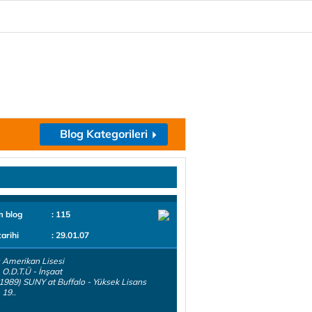
Blog Kategorileri
m blog
: 115
tarihi
: 29.01.07
 Amerikan Lisesi
 O.D.T.Ü - İnşaat
1989) SUNY at Buffalo - Yüksek Lisans
 19..