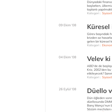
Dünyadaki finansal
başlarken, ülkemi
toplantı yapılmakt
Kategori :
Siyaset
Küresel 
09 Ekim '08
Görev başındaki h
krizden az hasarl
gelen bir küresel kr
Kategori :
Ekonom
Velev ki 
04 Ekim '08
ABD'de de başlay
Kriz, 2002'den bu
etkileyecek? Sanı
Kategori :
Siyaset
Düello 
26 Eylül '08
Dün öğleden sonra
düellosunda DMM F
Barış Manço’nun bi
Sözüm meclisten d