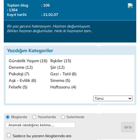
Toplam blog
: 106
: 1384
Kayıt tarihi
: 21.02.07
Bir yaz gecesi hatırasıyım. Haziran doğumluyum.
Bilirler haziran doğumlular. Hele ki haziranın tam..
Yazdığım Kategoriler
Gündelik Yaşam (16)
İlişkiler (15)
Deneme (12)
Şiir (12)
Psikoloji (7)
Gezi - Tatil (6)
Aşk - Evlilik (6)
Sinema (5)
Felsefe (5)
Haftasonu (4)
Bloglarda
Yazarlarda
Galerilerde
Sadece bu yazarın bloglarında ara