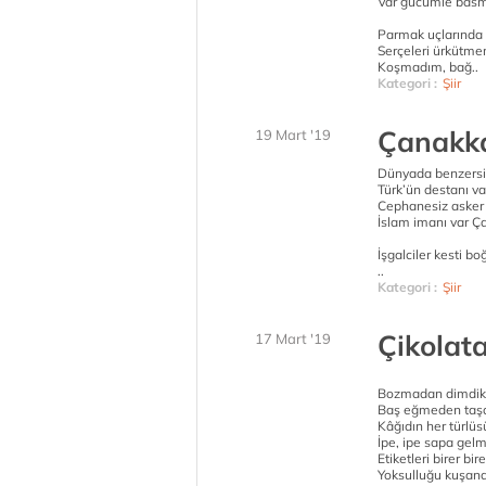
Var gücümle basm
Parmak uçlarında
Serçeleri ürkütme
Koşmadım, bağ..
Kategori :
Şiir
Çanakka
19 Mart '19
Dünyada benzersiz
Türk’ün destanı v
Cephanesiz asker 
İslam imanı var Ç
İşgalciler kesti b
..
Kategori :
Şiir
Çikolat
17 Mart '19
Bozmadan dimdik
Baş eğmeden taşa,
Kâğıdın her türlüs
İpe, ipe sapa gelm
Etiketleri birer bire
Yoksulluğu kuşand