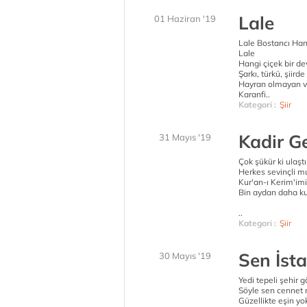
Lale
01 Haziran '19
Lale Bostancı Ha
Lale
Hangi çiçek bir dev
Şarkı, türkü, şiirde
Hayran olmayan va
Karanfi..
Kategori :
Şiir
Kadir G
31 Mayıs '19
Çok şükür ki ulaş
Herkes sevinçli mu
Kur'an-ı Kerim'imiz
Bin aydan daha kut
..
Kategori :
Şiir
Sen İst
30 Mayıs '19
Yedi tepeli şehir 
Söyle sen cennet 
Güzellikte eşin yo