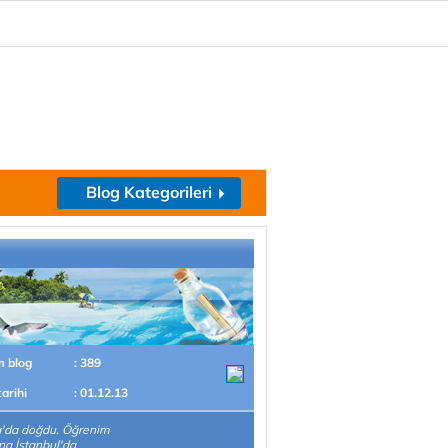
Blog Kategorileri
m blog
: 389
tarihi
: 01.12.13
'da doğdu. Öğrenim
na İstanbul'da