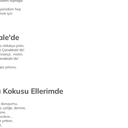
adım toprağa!
 yürüdüm hep
mek için
le'de
 oldukça çetin,
ar Çanakkale’de!
inançlı, metin,
anakkale’de!
oğaz yolunu,
a Kokusu Ellerimde
 duruşumu,
 çeliğe, demire,
üne,
ezlere...
r yırttım;
..