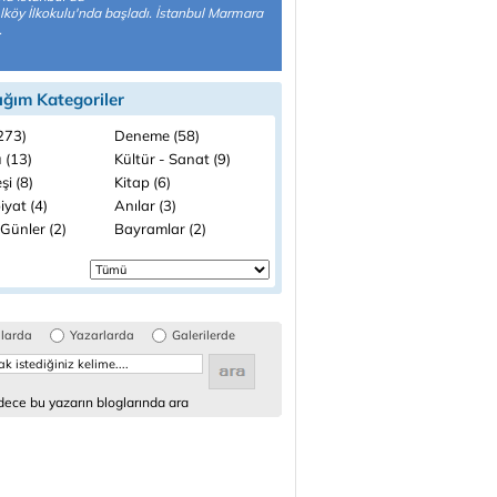
köy İlkokulu'nda başladı. İstanbul Marmara
.
ığım Kategoriler
(273)
Deneme (58)
 (13)
Kültür - Sanat (9)
şi (8)
Kitap (6)
iyat (4)
Anılar (3)
Günler (2)
Bayramlar (2)
glarda
Yazarlarda
Galerilerde
ece bu yazarın bloglarında ara