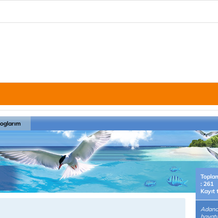
loglarım
Topla
: 261
Kayıt 
Adana
hayatı