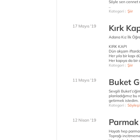
Söyle sen cennet 
..
Kategori :
Şiir
Kırk Kap
17 Mayıs '19
Adana Kız İlk Öğr
KIRK KAPI
Dün akşam iftarda
Her yıla bir kapı 
Her kapıya da bir a
Kategori :
Şiir
Buket G
11 Mayıs '19
Sevgili Buket’ciği
planladığımız bu r
getirmek istedim. 
Kategori :
Söyleşi
Parmak 
12 Nisan '19
Hayatı hep parma
Toprağı incitmem