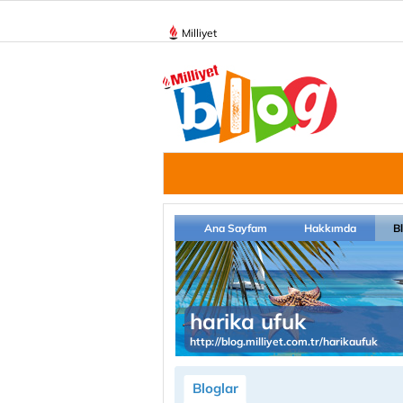
Milliyet
Ana Sayfam
Hakkımda
B
harika ufuk
http://blog.milliyet.com.tr/harikaufuk
Bloglar