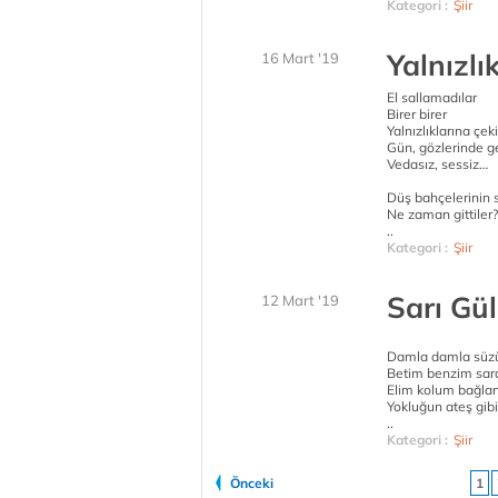
Kategori :
Şiir
Yalnızl
16 Mart '19
El sallamadılar
Birer birer
Yalnızlıklarına çeki
Gün, gözlerinde 
Vedasız, sessiz…
Düş bahçelerinin s
Ne zaman gittiler?
..
Kategori :
Şiir
Sarı Gül
12 Mart '19
Damla damla süzü
Betim benzim sara
Elim kolum bağlan
Yokluğun ateş gibi 
..
Kategori :
Şiir
Önceki
1