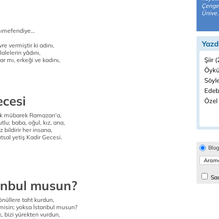
Çengel
Ünive.
nımefendiye…
Yazd
re vermiştir ki adını,
 lalelerin yâdını,
Şiir 
r mı, erkeği ve kadını,
Öykü
Söyle
Edeb
ecesi
Özel 
tık mübarek Ramazan'a,
tlu; baba, oğul, kız, ana,
 bildirir her insana,
sal yetiş Kadir Gecesi.
Blo
Sad
anbul musun?
gönüllere taht kurdun,
misin; yoksa İstanbul musun?
k, bizi yürekten vurdun,