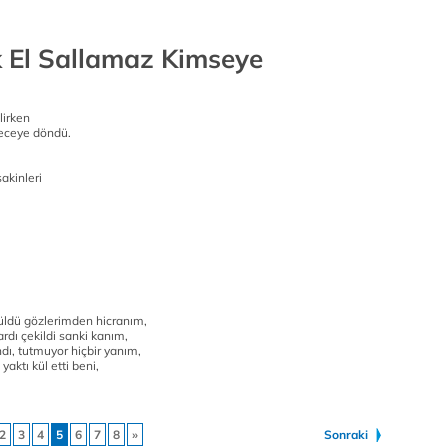
ık El Sallamaz Kimseye
lirken
geceye döndü.
akinleri
ldü gözlerimden hicranım,
rdı çekildi sanki kanım,
dı, tutmuyor hiçbir yanım,
yaktı kül etti beni,
2
3
4
5
6
7
8
»
Sonraki