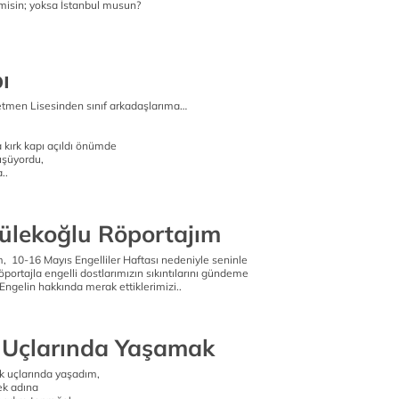
misin; yoksa İstanbul musun?
ı
etmen Lisesinden sınıf arkadaşlarıma…
 kırk kapı açıldı önümde
düşüyordu,
..
ülekoğlu Röportajım
m, 10-16 Mayıs Engelliler Haftası nedeniyle seninle
öportajla engelli dostlarımızın sıkıntılarını gündeme
Engelin hakkında merak ettiklerimizi..
Uçlarında Yaşamak
k uçlarında yaşadım,
ek adına