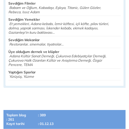
Sevdiğim Filmler
Babam ve Oğlum, Kabadayı, Eşkıya, Titanic, Gülen Gözler,
Rebeca, Issız Adam
Sevdiğim Yemekler
Et yemekleri, Adana kebabı, İzmir köftesi, içli köfte, pilav türleri,
dolma, yaprak sarması, İskender kebabı, ekmek kadayısı,
Gaziantep'in kuru baklavası...
Sevdiğim Mekanlar
Restoranlar, sinemalar, tiyatrolar...
Üye olduğum dernek ve klüpler
Adana Kültür Sanat Derneği, Çukurova Edebiyatçılar Derneği,
Çukurova Halk Ozanları Kültür ve Araştırma Derneği, Özgür
Pencere, TEMA
Yaptığım Sporlar
Yürüyüş, Yüzme
Toplam blog
: 389
: 261
Kayıt tarihi
: 01.12.13