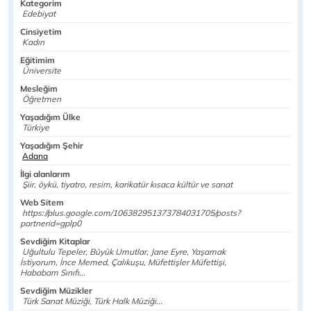
Kategorim
Edebiyat
Cinsiyetim
Kadın
Eğitimim
Üniversite
Mesleğim
Öğretmen
Yaşadığım Ülke
Türkiye
Yaşadığım Şehir
Adana
İlgi alanlarım
Şiir, öykü, tiyatro, resim, karikatür kısaca kültür ve sanat
Web Sitem
https://plus.google.com/106382951373784031705/posts?
partnerid=gplp0
Sevdiğim Kitaplar
Uğultulu Tepeler, Büyük Umutlar, Jane Eyre, Yaşamak
İstiyorum, İnce Memed, Çalıkuşu, Müfettişler Müfettişi,
Hababam Sınıfı...
Sevdiğim Müzikler
Türk Sanat Müziği, Türk Halk Müziği...