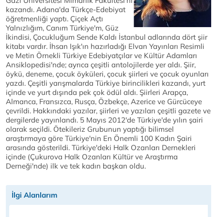
Gazi Üniversitesi Mimarlık Fakültesi'ni
kazandı. Adana'da Türkçe-Edebiyat
öğretmenliği yaptı. Çiçek Açtı
Yalnızlığım, Canım Türkiye'm, Güz
İkindisi, Çocukluğum Sende Kaldı İstanbul adlarında dört şiir
kitabı vardır. İhsan Işık'ın hazırladığı Elvan Yayınları Resimli
ve Metin Örnekli Türkiye Edebiyatçılar ve Kültür Adamları
Ansiklopedisi'nde; ayrıca çeşitli antolojilerde yer aldı. Şiir,
öykü, deneme, çocuk öyküleri, çocuk şiirleri ve çocuk oyunları
yazdı. Çeşitli yarışmalarda Türkiye birincilikleri kazandı, yurt
içinde ve yurt dışında pek çok ödül aldı. Şiirleri Arapça,
Almanca, Fransızca, Rusça, Özbekçe, Azerice ve Gürcüceye
çevrildi. Hakkındaki yazılar, şiirleri ve yazıları çeşitli gazete ve
dergilerde yayınlandı. 5 Mayıs 2012'de Türkiye'de yılın şairi
olarak seçildi. Ötekileriz Grubunun yaptığı bilimsel
araştırmaya göre Türkiye'nin En Önemli 100 Kadın Şairi
arasında gösterildi. Türkiye'deki Halk Ozanları Dernekleri
içinde (Çukurova Halk Ozanları Kültür ve Araştırma
Derneği'nde) ilk ve tek kadın başkan oldu.
İlgi Alanlarım