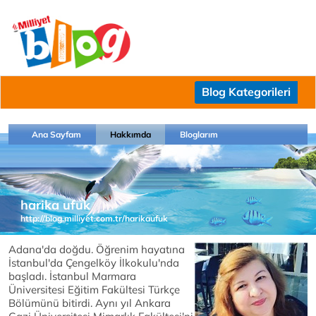
Blog Kategorileri
Ana Sayfam
Hakkımda
Bloglarım
harika ufuk
http://blog.milliyet.com.tr/harikaufuk
Adana'da doğdu. Öğrenim hayatına
İstanbul'da Çengelköy İlkokulu'nda
başladı. İstanbul Marmara
Üniversitesi Eğitim Fakültesi Türkçe
Bölümünü bitirdi. Aynı yıl Ankara