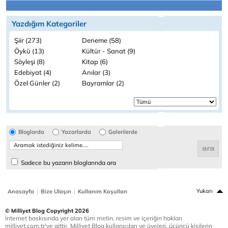
Yazdığım Kategoriler
Şiir (273)
Deneme (58)
Öykü (13)
Kültür - Sanat (9)
Söyleşi (8)
Kitap (6)
Edebiyat (4)
Anılar (3)
Özel Günler (2)
Bayramlar (2)
Bloglarda
Yazarlarda
Galerilerde
Sadece bu yazarın bloglarında ara
|
|
Yukarı
Anasayfa
Bize Ulaşın
Kullanım Koşulları
© Milliyet Blog Copyright 2026
İnternet baskısında yer alan tüm metin, resim ve içeriğin hakları
milliyet.com.tr'ye aittir. Milliyet Blog kullanıcıları ve üyeleri, üçüncü kişilerin