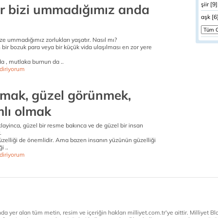
şiir [9]
ler bizi ummadığımız anda
aşk [6
ize ummadığımız zorlukları yaşatır. Nasıl mı?
bir bozuk para veya bir küçük vida ulaşılması en zor yere
da , mutlaka burnun da ..
diriyorum
lmak, güzel görünmek,
lı olmak
klayinca, güzel bir resme bakınca ve de güzel bir insan
.
güzelliği de önemlidir. Ama bazen insanın yüzünün güzelliği
i ..
diriyorum
a yer alan tüm metin, resim ve içeriğin hakları milliyet.com.tr'ye aittir. Milliyet Blog