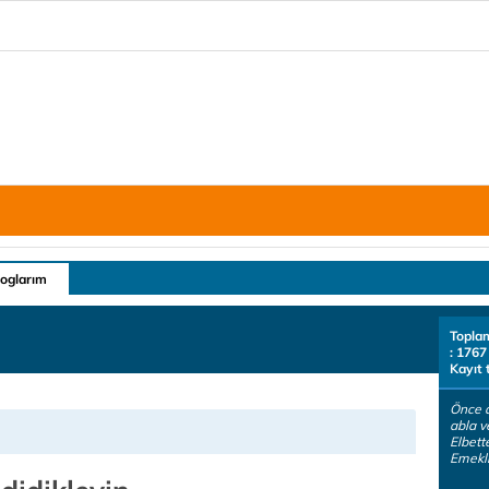
loglarım
Topla
: 1767
Kayıt 
Önce a
abla v
Elbett
Emeklil