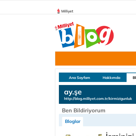
Milliyet
Ana Sayfam
Hakkımda
B
ay.şe
http://blog.milliyet.com.tr/kirmizigunluk
Ben Bildiriyorum
Bloglar