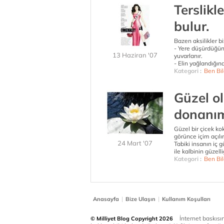
Terslik
bulur.
Bazen aksilikler b
- Yere düşürdüğün 
13 Haziran '07
yuvarlanır.
- Elin yağlandığın
Kategori :
Ben Bil
Güzel o
donanım
Güzel bir çicek ko
görünce içim açılır
24 Mart '07
Tabiki insanın iç 
ile kalbinin güzelliğ
Kategori :
Ben Bil
|
|
Anasayfa
Bize Ulaşın
Kullanım Koşulları
İnternet baskısınd
© Milliyet Blog Copyright 2026