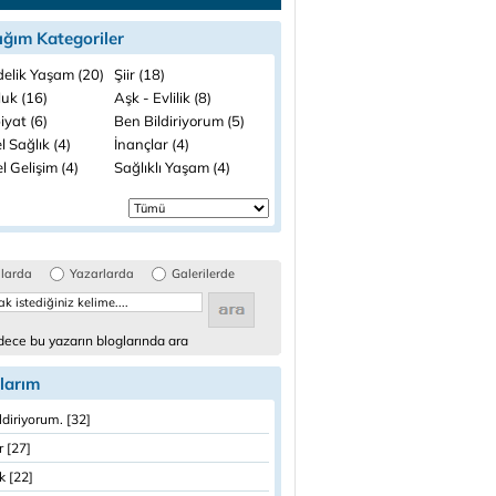
ığım Kategoriler
elik Yaşam (20)
Şiir (18)
luk (16)
Aşk - Evlilik (8)
iyat (6)
Ben Bildiriyorum (5)
 Sağlık (4)
İnançlar (4)
el Gelişim (4)
Sağlıklı Yaşam (4)
glarda
Yazarlarda
Galerilerde
ece bu yazarın bloglarında ara
larım
ldiriyorum. [32]
er [27]
k [22]