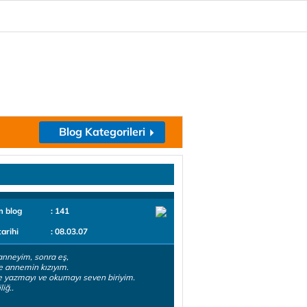
Blog Kategorileri
m blog
: 141
tarihi
: 08.03.07
nneyim, sonra eş,
e annemin kızıyım.
e yazmayı ve okumayı seven biriyim.
iğ..