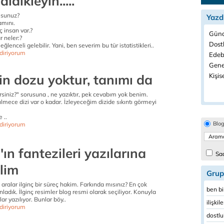
didikleyin.....
usunuz?
Yazd
amını.
ç insan var.?
Günd
r neler:?
Dost
lenceli gelebilir. Yani, ben severim bu tür istatistikleri..
diriyorum
Edeb
Genel
n dozu yoktur, tanımı da
Kişis
lersiniz?" sorusuna , ne yazıktır, pek cevabım yok benim.
gülmece dizi var o kadar. İzleyeceğim dizide sıkıntı görmeyi
e ..
Blo
diriyorum
'ın fantezileri yazılarına
Sad
lim
Grup
 aralar ilginç bir süreç hakim. Farkında mısınız? En çok
ben bi
ladık. İlginç resimler blog resmi olarak seçiliyor. Konuyla
lar yazılıyor. Bunlar böy..
ilişkil
diriyorum
dostlu