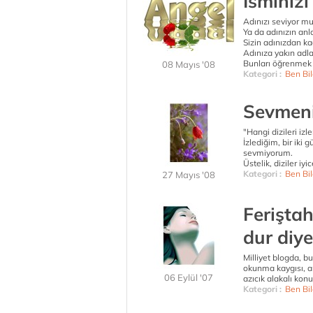
İsminizi 
Adınızı seviyor m
Ya da adınızın anl
Sizin adınızdan ka
Adınıza yakın adla
Bunları öğrenmek eğ
08 Mayıs '08
Kategori :
Ben Bil
Sevmeni
"Hangi dizileri iz
İzlediğim, bir iki 
sevmiyorum.
Üstelik, diziler iyic
Kategori :
Ben Bil
27 Mayıs '08
Feriştah
dur diye
Milliyet blogda, bu
okunma kaygısı, an
06 Eylül '07
azıcık alakalı konu
Kategori :
Ben Bil