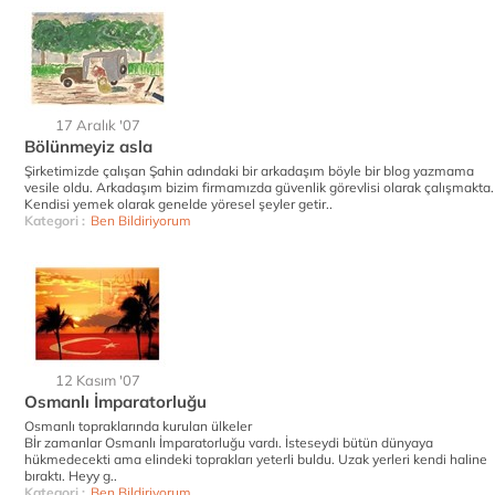
17 Aralık '07
Bölünmeyiz asla
Şirketimizde çalışan Şahin adındaki bir arkadaşım böyle bir blog yazmama
vesile oldu. Arkadaşım bizim firmamızda güvenlik görevlisi olarak çalışmakta.
Kendisi yemek olarak genelde yöresel şeyler getir..
Kategori :
Ben Bildiriyorum
12 Kasım '07
Osmanlı İmparatorluğu
Osmanlı topraklarında kurulan ülkeler
Bİr zamanlar Osmanlı İmparatorluğu vardı. İsteseydi bütün dünyaya
hükmedecekti ama elindeki toprakları yeterli buldu. Uzak yerleri kendi haline
bıraktı. Heyy g..
Kategori :
Ben Bildiriyorum