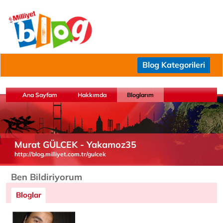
Blog Kategorileri
Ana Sayfam
Hakkımda
Bloglarım
Murat GÜLCEK - Yakamoz35
http://blog.milliyet.com.tr/gulcek
Ben Bildiriyorum
Bloglar