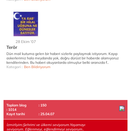
28 Ekim '07
Terör
Dün mail kutuma gelen bir haberi sizlerle paylaşmak istiyorum. Kayıp
askerlerimiz hala meydanda yok, doğru dürüst bir haberde alamıyoruz
kendilerinden. Bu haberi okuyanlarda olmuştur belki aranızda f..
Kategori :
Ben Bildiriyorum
Toplam blog
: 150
: 1014
Kayıt tarihi
: 25.04.07
İzmirliyim;Şehrimi ve ülkemi seviyorum.Yaşamayı
seviyorum. Eğlenmeyi, eğlendirmeyi seviyorum..