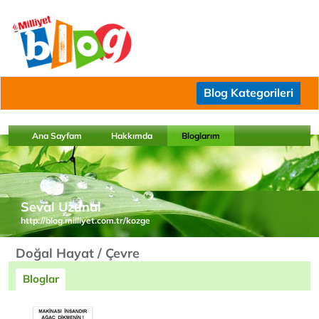
Blog Kategorileri
Ana Sayfam
Hakkımda
Bloglarım
Seval Uzunal
http://blog.milliyet.com.tr/kozge
Doğal Hayat / Çevre
Bloglar