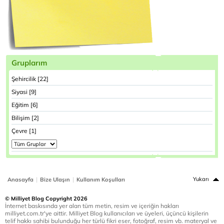
Gruplarım
Şehircilik [22]
Siyasi [9]
Eğitim [6]
Bilişim [2]
Çevre [1]
|
|
Yukarı
Anasayfa
Bize Ulaşın
Kullanım Koşulları
© Milliyet Blog Copyright 2026
İnternet baskısında yer alan tüm metin, resim ve içeriğin hakları
milliyet.com.tr'ye aittir. Milliyet Blog kullanıcıları ve üyeleri, üçüncü kişilerin
telif hakkı sahibi bulunduğu her türlü fikri eser, fotoğraf, resim vb. materyal ve