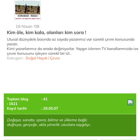
16 Nisan '08
Kim öle, kim kala, olanları kim sora !
Ulusal düzeydeki basında az sayıda yazarımız var sürekli çevre konusunda
yazan.
Kimi yazarlarımız da arada değiniyorlar. Yaygın izlenen TV kanallarımızda ise
çevre konusunu işleyen sürekli bir izl..
Kategori :
Doğal Hayat / Çevre
Toplam blog
: 41
: 1621
Kayıt tarihi
: 29.05.07
Doğaya, sanata, spora, bilime ve ülkeme bağlı;
doğruya, gerçeğe, akla yönelik; uluslara saygılıyı..