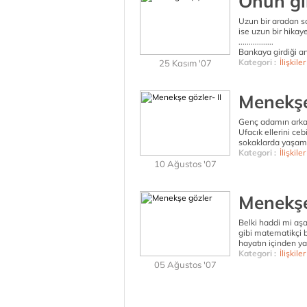
Onun gib
Uzun bir aradan s
ise uzun bir hikay
.................
Bankaya girdiği a
Kategori :
İlişkiler
25 Kasım '07
Menekşe 
Genç adamın arkas
Ufacık ellerini ce
sokaklarda yaşama
Kategori :
İlişkiler
10 Ağustos '07
Menekşe
Belki haddi mi aş
gibi matematikçi 
hayatın içinden ya
Kategori :
İlişkiler
05 Ağustos '07