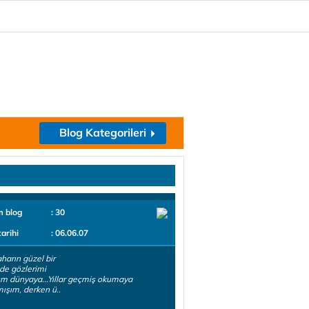
Blog Kategorileri
m blog
: 30
tarihi
: 06.06.07
harın güzel bir
de gözlerimi
m dünyaya...Yıllar geçmiş okumaya
ışım, derken ü..