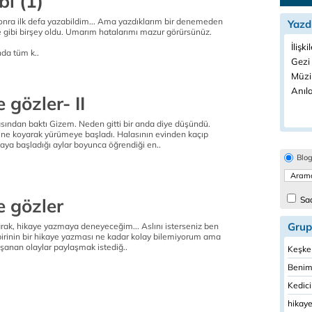
i (1)
onra ilk defa yazabildim... Ama yazdıklarım bir denemeden
Yazd
e gibi birşey oldu. Umarım hatalarımı mazur görürsünüz.
İlişki
nda tüm k..
Gezi 
Müzi
Anıla
gözler- II
ından baktı Gizem. Neden gitti bir anda diye düşündü.
bine koyarak yürümeye başladı. Halasının evinden kaçıp
ya başladığı aylar boyunca öğrendiği en..
Blo
 gözler
Sad
Grup
arak, hikaye yazmaya deneyeceğim... Aslını isterseniz ben
birinin bir hikaye yazması ne kadar kolay bilemiyorum ama
şanan olaylar paylaşmak istediğ..
Keşke
Benim
Kedici
hikaye