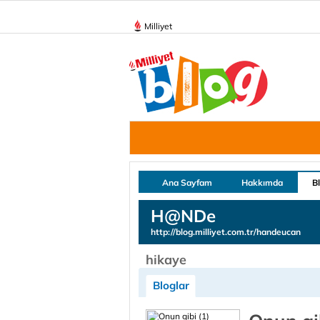
Milliyet
Ana Sayfam
Hakkımda
B
H@NDe
http://blog.milliyet.com.tr/handeucan
hikaye
Bloglar