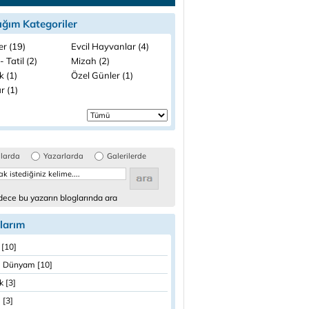
ığım Kategoriler
ler (19)
Evcil Hayvanlar (4)
- Tatil (2)
Mizah (2)
k (1)
Özel Günler (1)
r (1)
glarda
Yazarlarda
Galerilerde
ece bu yazarın bloglarında ara
larım
 [10]
 Dünyam [10]
k [3]
 [3]