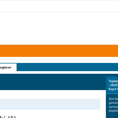
loglarım
Topla
: 1810
Kayıt 
Son ba
günün
açmışı
başlam