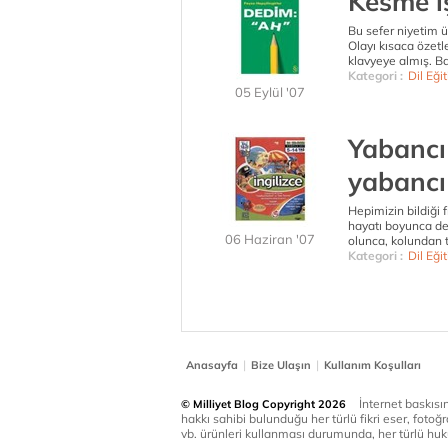
Kesme iş
Bu sefer niyetim 
Olayı kısaca özetl
klavyeye almış. Ba
Kategori :
Dil Eği
05 Eylül '07
Yabancı 
yabancı
Hepimizin bildiği 
hayatı boyunca der
06 Haziran '07
olunca, kolundan t
Kategori :
Dil Eği
|
|
Anasayfa
Bize Ulaşın
Kullanım Koşulları
İnternet baskısınd
© Milliyet Blog Copyright 2026
hakkı sahibi bulunduğu her türlü fikri eser, fotoğr
vb. ürünleri kullanması durumunda, her türlü huku