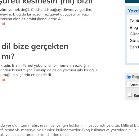
areti kesmesin (mi) bizi!
üzüm yemek değil. Ciddi ciddi bağcıyı dövmeye geldim.
Yazd
eyeyim: Blog’da bir yazarımız gayet duygusal bir yazı
basına olan özlemini (kendilerine A..
Eğiti
timi
Blog 
Günc
Günd
dil bize gerçekten
Ben B
 mı?
fıkradır: Bizim Temel yabancı dil bilmemenin ezikliğini
inden hissetmiştir. Evlenip de aslan yavrusu gibi bir oğlu
uttuğu gibi şehrin en gözde di..
Blo
timi
Sad
a yer alan tüm metin, resim ve içeriğin hakları milliyet.com.tr'ye aittir. Milliyet Blog
af, resim vb. materyal ve ürünleri kullanamazlar. Blog kullanıcı ve yazarlarının, üçün
ki ve cezai sorumluluk kendilerine aittir.