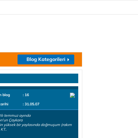
Blog Kategorileri
m blog
: 16
tarihi
: 31.05.07
ılı temmuz ayında
on'un Çaykara
nin yüksek bir yaylasında doğmuşum (rakım
 KT..