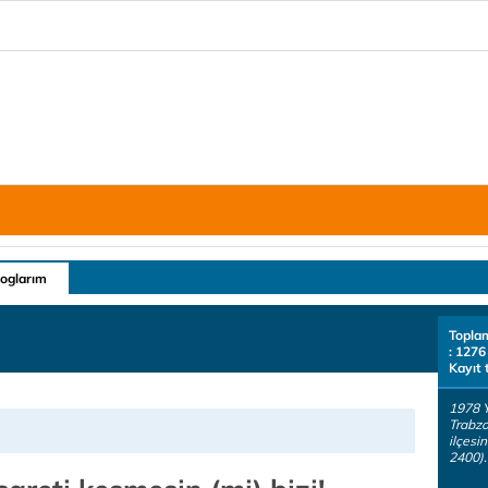
loglarım
Topla
: 1276
Kayıt 
1978 Y
Trabz
ilçesi
2400).