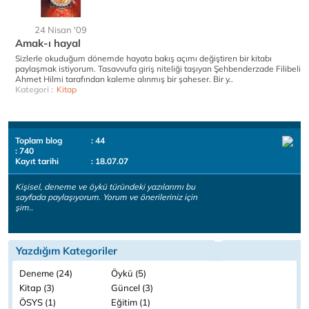
24 Nisan '09
Amak-ı hayal
Sizlerle okuduğum dönemde hayata bakış açımı değiştiren bir kitabı
paylaşmak istiyorum. Tasavvufa giriş niteliği taşıyan Şehbenderzade Filibeli
Ahmet Hilmi tarafından kaleme alınmış bir şaheser. Bir y..
Kategori :
Kitap
Toplam blog
: 44
: 740
Kayıt tarihi
: 18.07.07
Kişisel, deneme ve öykü türündeki yazılarımı bu
sayfada paylaşıyorum. Yorum ve önerileriniz için
şim..
Yazdığım Kategoriler
Deneme (24)
Öykü (5)
Kitap (3)
Güncel (3)
ÖSYS (1)
Eğitim (1)